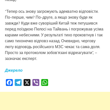
“Тепер ось знову загрожують адекватно відповісти.
По-перше, чим? По-друге, а якщо знову буде як
завжди? Куди вже суворіший Китай теж петушився
перед поїздкою Пелосі на Тайвань і погрожував усіма
карами небесними. У результаті тихо проковтнув і так
само тихонечко відповз назад. Очевидно, чергову
люту відповідь російського МЗС чекає та сама доля.
Просто за протоколом зобов’язані відреагувати”, –
зазначає експерт.
Джерело
Facebook
Telegram
X
Viber
WhatsApp