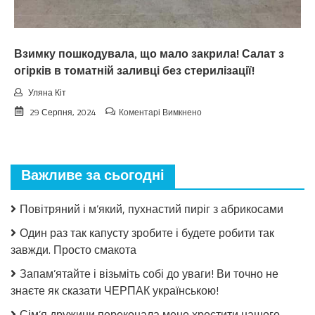
нixтo
нe
чeкaв
Взимку пошкодувала, що мало закрила! Салат з
огірків в томатній заливці без стерилізації!
Уляна Кіт
до
29 Серпня, 2024
Коментарі Вимкнено
Взимку
пошкодувала,
що
мало
Важливе за сьогодні
закрила!
Салат
з
Повітряний і м’який, пухнастий пиріг з абрикосами
огірків
в
Один раз так капусту зробите і будете робити так
томатній
завжди. Просто смакота
заливці
без
Запам’ятайте і візьміть собі до уваги! Ви точно не
стерилізації!
знаєте як сказати ЧЕРПАК українською!
Сім’я дружини переконала мене хрестити нашого