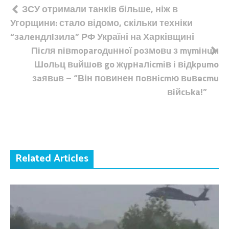
Навігація
ЗСУ отримали танків більше, ніж в
Угорщини: стало відомо, скільки техніки
записів
“зaлeндлiзилa” РФ Україні на Харківщині
Пicля niвmoparoдuннoї poзмoвu з mymiнuм
Шoльц вuйшoв go жypнaлicmiв i вiдkpumo
зaявuв – “Він повинен пoвнicmю вuвecmu
вiйcьka!”
Related Articles