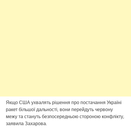
Якщо США ухвалять рішення про постачання Україні
ракет більшої дальності, вони перейдуть червону
межу та стануть безпосередньою стороною конфлікту,
заявила Захарова.