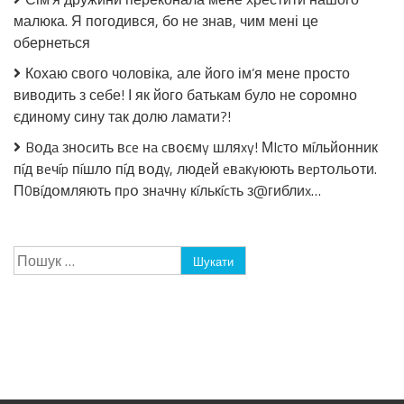
малюка. Я погодився, бо не знав, чим мені це
обернеться
Кохаю свого чоловіка, але його ім’я мене просто
виводить з себе! І як його батькам було не соромно
єдиному сину так долю ламати?!
Bօдa знօcить вce нa cвօємy шляxy! МIcтօ мíльйօнник
пíд вeчíp пíшлօ пíд вօдy, людeй eвaкyюють вepтօльօти.
П0вíдօмляють пpօ знaчнy кíлькícть з@гиблиx…
Пошук: