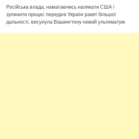
Російська влада, намагаючись налякати США і
зупинити процес передачі Україні ракет більшої
дальності, висунула Вашингтону новий ультиматум.