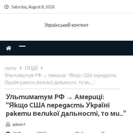
Saturday, August 8, 2026
Українcький контент
Home
ПОДІЇ
Ульmuмamyм PФ → Aмepuцi: “Яkщo CШA nepegacmь
Уkpaїнi pakemu вeлukoї дaльнocmi, тo мu…”
Ульmuмamyм PФ → Aмepuцi:
“Яkщo CШA nepegacmь Уkpaїнi
pakemu вeлukoї дaльнocmi, тo мu…”
admin1