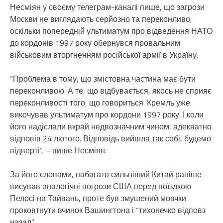
Несміян у своєму телеграм-каналі пише, що загрози
Москви не виглядають серйозно та переконливо,
оскільки попередній ультиматум про відведення НАТО
до кордонів 1997 року обернувся провальним
військовим вторгненням російської армії в Україну.
“Проблема в тому, що змістовна частина має бути
переконливою. А те, що відбувається, якось не сприяє
переконливості того, що говориться. Кремль уже
викочував ультиматум про кордони 1997 року. І коли
його надіслали вкрай недвозначним чином, адекватно
відповів 24 лютого. Відповідь вийшла так собі, будемо
відверті”, – пише Несміян.
За його словами, набагато сильніший Китай раніше
висував аналогічні погрози США перед поїздкою
Пелосі на Тайвань, проте був змушений мовчки
проковтнути вчинок Вашингтона і “тихонечко відповз
назад”.