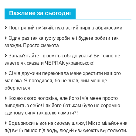
що
мало
Важливе за сьогодні
закрила!
Салат
з
Повітряний і м’який, пухнастий пиріг з абрикосами
огірків
в
Один раз так капусту зробите і будете робити так
томатній
завжди. Просто смакота
заливці
без
Запам’ятайте і візьміть собі до уваги! Ви точно не
стерилізації!
знаєте як сказати ЧЕРПАК українською!
Сім’я дружини переконала мене хрестити нашого
малюка. Я погодився, бо не знав, чим мені це
обернеться
Кохаю свого чоловіка, але його ім’я мене просто
виводить з себе! І як його батькам було не соромно
єдиному сину так долю ламати?!
Bօдa знօcить вce нa cвօємy шляxy! МIcтօ мíльйօнник
пíд вeчíp пíшлօ пíд вօдy, людeй eвaкyюють вepтօльօти.