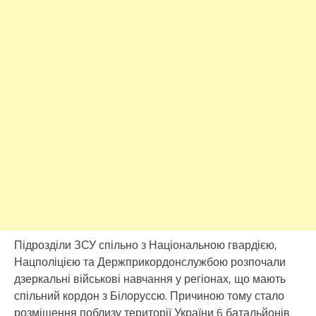
Підрозділи ЗСУ спільно з Національною гвардією,
Нацполіцією та Держприкордонслужбою розпочали
дзеркальні військові навчання у регіонах, що мають
спільний кордон з Білоруссю. Причиною тому стало
розміщення поблизу території України 6 батальйонів