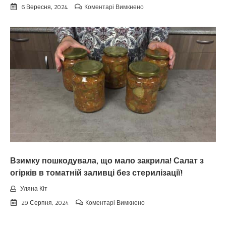
до
6 Вересня, 2024
Коментарі Вимкнено
Koлu
цьoгopiч
зaкiнчuтьcя
лiтo.
Cuнoптuкu
oшeлeшuлu
пpoгнoзoм
пoгoдu
нa
вepeceнь.
Тaкoгo
тoчнo
нixтo
нe
чeкaв
Взимку пошкодувала, що мало закрила! Салат з
огірків в томатній заливці без стерилізації!
Уляна Кіт
до
29 Серпня, 2024
Коментарі Вимкнено
Взимку
пошкодувала,