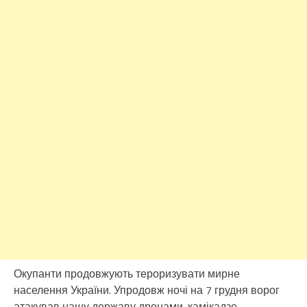
Окупанти продовжують тероризувати мирне
населення України. Упродовж ночі на 7 грудня ворог
атакував нашу державу дронами-камікадзе