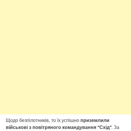
Щодо безпілотників, то їх успішно
приземлили
військові з повітряного командування “Схід”
. За