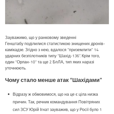
Зауважимо, що у ранковому зведенні
Генштабу поділилися статистикою знищених дронів-
камікадзе. Згідно з нею, вдалося “приземлити” 14
ударних безпілотників типу “Шахід-136”. Крім того,
один “Орлан-10” та ще 2 БпЛА, тип яких наразі
уточнюють.
Чому стало менше атак “Шахідами”
Відразу ж обмовимося, що на це є ціла низка
причин. Так, речник командування Повітряних
сил ЗСУ Юрій Ігнат зауважив, що у Росії було 1