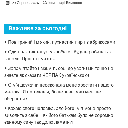
до
29 Серпня, 2024
Коментарі Вимкнено
Взимку
пошкодувала,
що
мало
Важливе за сьогодні
закрила!
Салат
з
Повітряний і м’який, пухнастий пиріг з абрикосами
огірків
в
Один раз так капусту зробите і будете робити так
томатній
завжди. Просто смакота
заливці
без
Запам’ятайте і візьміть собі до уваги! Ви точно не
стерилізації!
знаєте як сказати ЧЕРПАК українською!
Сім’я дружини переконала мене хрестити нашого
малюка. Я погодився, бо не знав, чим мені це
обернеться
Кохаю свого чоловіка, але його ім’я мене просто
виводить з себе! І як його батькам було не соромно
єдиному сину так долю ламати?!