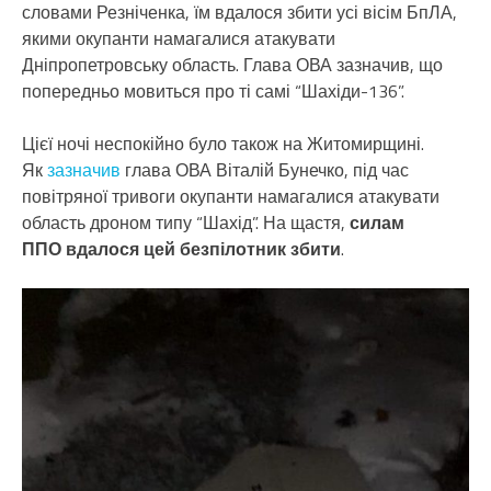
словами Резніченка, їм вдалося збити усі вісім БпЛА,
якими окупанти намагалися атакувати
Дніпропетровську область. Глава ОВА зазначив, що
попередньо мовиться про ті самі “Шахіди-136”.
Цієї ночі неспокійно було також на Житомирщині.
Як
зазначив
глава ОВА Віталій Бунечко, під час
повітряної тривоги окупанти намагалися атакувати
область дроном типу “Шахід”. На щастя,
силам
ППО
вдалося цей безпілотник збити
.