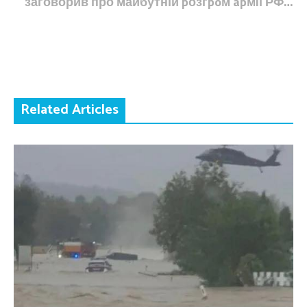
заговорив про майбутній pозгpoм apмiї РФ…
Related Articles