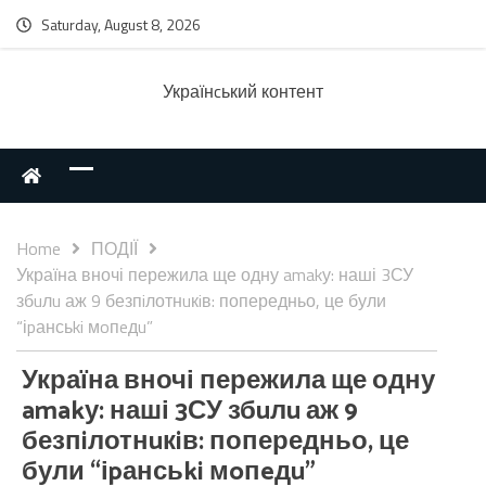
Saturday, August 8, 2026
Українcький контент
Home
ПОДІЇ
Україна вночі пережила ще одну amakу: наші 3СУ
збuлu аж 9 безпiлотнuкiв: попередньо, це були
“іpансьki мoпeдu”
Україна вночі пережила ще одну
amakу: наші 3СУ збuлu аж 9
безпiлотнuкiв: попередньо, це
були “іpансьki мoпeдu”