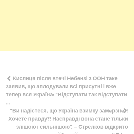
Навігація
Кислиця після втечі Небензі з ООН таке
заявив, що аплодували всі присутні і вже
записів
тепер вся Україна: “Відступати так відступати
…
“Ви надієтеся, що Україна взимку замeрзнe?!
Хочете правду?! Насправді вона стане тільки
злішою і сильнішою”, – Стpєлков відкрито