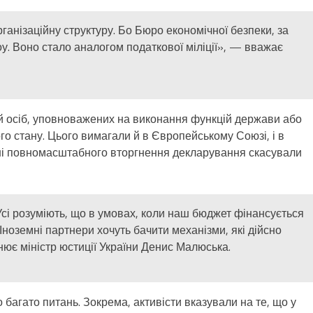
рганізаційну структуру. Бо Бюро економічної безпеки, за
у. Воно стало аналогом податкової міліції», — вважає
й осіб, уповноважених на виконання функцій держави або
о стану. Цього вимагали й в Європейському Союзі, і в
ні повномасштабного вторгнення декларування скасували
Усі розуміють, що в умовах, коли наш бюджет фінансується
Іноземні партнери хочуть бачити механізми, які дійсно
ює міністр юстиції України Денис Малюська.
 багато питань. Зокрема, активісти вказували на те, що у