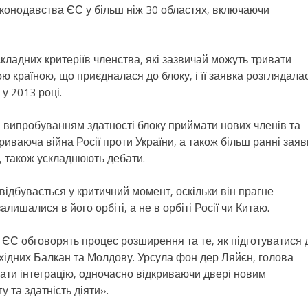
аконодавства ЄС у більш ніж 30 областях, включаючи
ладних критеріїв членства, які зазвичай можуть тривати
ю країною, що приєдналася до блоку, і її заявка розглядала
 у 2013 році.
 випробуванням здатності блоку приймати нових членів та
риваюча війна Росії проти України, а також більш ранні заяв
, також ускладнюють дебати.
відбувається у критичний момент, оскільки він прагне
лишалися в його орбіті, а не в орбіті Росії чи Китаю.
и ЄС обговорять процес розширення та те, як підготуватися 
хідних Балкан та Молдову. Урсула фон дер Ляйєн, голова
ати інтеграцію, одночасно відкриваючи двері новим
 та здатність діяти».