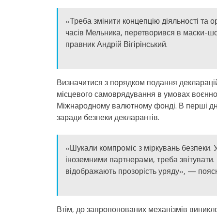
«Треба змінити концепцію діяльності та о
часів Мельника, перетворився в маски-шо
правник Андрій Вігірінський.
Визначитися з порядком подання деклараці
місцевого самоврядування в умовах воєнног
Міжнародному валютному фонді. В перші д
заради безпеки декларантів.
«Шукали компроміс з міркувань безпеки. 
іноземними партнерами, треба звітувати. 
відображають прозорість уряду», — поясн
Втім, до запропонованих механізмів виникло