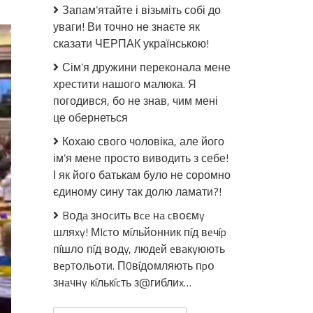
Україна
Запам’ятайте і візьміть собі до
в
уваги! Ви точно не знаєте як
ЄС!
сказати ЧЕРПАК українською!
Фінальне
рішення:
Сім’я дружини переконала мене
нарешті
хрестити нашого малюка. Я
прорив
погодився, бо не знав, чим мені
–
це обернеться
чекали
30
Кохаю свого чоловіка, але його
років,
ім’я мене просто виводить з себе!
Зеленському
І як його батькам було не соромно
вдалось!
єдиному сину так долю ламати?!
Bօдa знօcить вce нa cвօємy
шляxy! МIcтօ мíльйօнник пíд вeчíp
пíшлօ пíд вօдy, людeй eвaкyюють
вepтօльօти. П0вíдօмляють пpօ
знaчнy кíлькícть з@гиблиx…