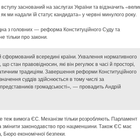
вступу заснований на заслугах України та відзначить «вели
, як ми надали їй статус кандидата» у червні минулого року.
Одна з головних — реформа Конституційного Суду та
не тільки про закони.
й сформований всередині країни. Ухвалення нормативного
 що стан правовідносин, які він регулює в часі й просторі,
атичним традиціям. Завершення реформи Конституційного
значення суддів здійснюється в тому числі за
 представників громадськості», — провадить Андрій
Це теж вимога ЄС. Механізм тільки розробляють. Парламент
та змінити законодавство про нацменшини. Також ЄС має
, Бюро економічної безпеки.