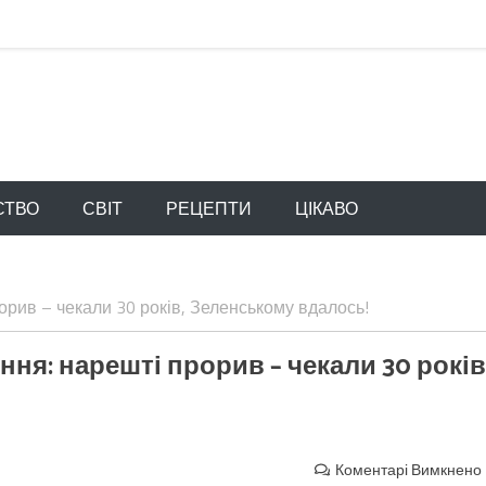
СТВО
СВІТ
РЕЦЕПТИ
ЦІКАВО
орив – чекали 30 років, Зеленському вдалось!
ння: нарешті прорив – чекали 30 років
Коментарі Вимкнено