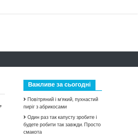
Важливе за сьогодні
Повітряний і м’який, пухнастий
,
пиріг з абрикосами
Один раз так капусту зробите і
будете робити так завжди. Просто
смакота
до