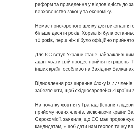
реформ та приведення у відповідність до з
верховенство закону та економіку.
Немає прискореного шляху для виконання ск
більше десяти років. Хорватія була останньо
10 років, перш ніж її було офіційно прийнято
Для ЄС вступ України стане найважливішим
адаптувати свій процес прийняття рішень. Т
інших країн, особливо на Західних Балканах
Відновлення розширення блоку із 27 членів 
забезпечити, щоб східноєвропейські країни за
На початку жовтня у Гранаді (Іспанія) лідер
прийому нових членів, включаючи країни За
Єврокомісії, заявила, що ЄС має продовжув
кандидатам, «щоб дати нам геополітичну вагу