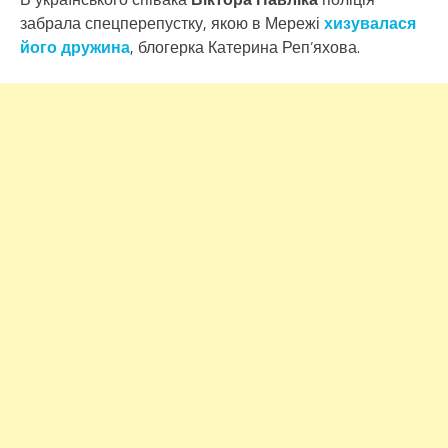
забрала спецперепустку, якою в Мережі
хизувалася
його дружина
, блогерка Катерина Реп’яхова.