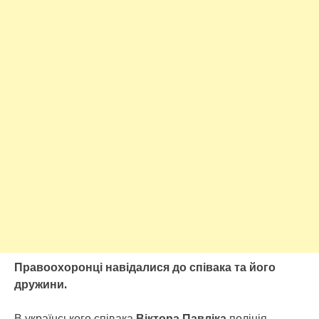
Правоохоронці навідалися до співака та його
дружини.
В українського співака
Віктора Павліка
поліція