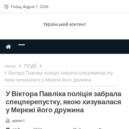
Friday, August 7, 2026
Українcький контент
Home
ПОДІЇ
У Віктора Павліка поліція забрала спецперепустку,
якою хизувалася у Мережі його дружина
У Віктора Павліка поліція забрала
спецперепустку, якою хизувалася
у Мережі його дружина
admin1