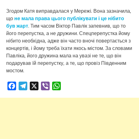
Згодом Катя виправдалася у Мережі. Вона зазначила,
що
не мала права цього публікувати і це нібито
був жарт
. Тим часом Віктор Павлік запевнив, що то
його перепустка, а не дружини. Спецперепустка йому
нібито необхідна, адже він часто вночі повертається з
концертів, і йому треба їхати якось містом. За словами
Павліка, його дружина мала на увазі не те, що він
подарував їй перепустку, а те, що провіз Південним
мостом.
Facebook
Telegram
X
Viber
WhatsApp