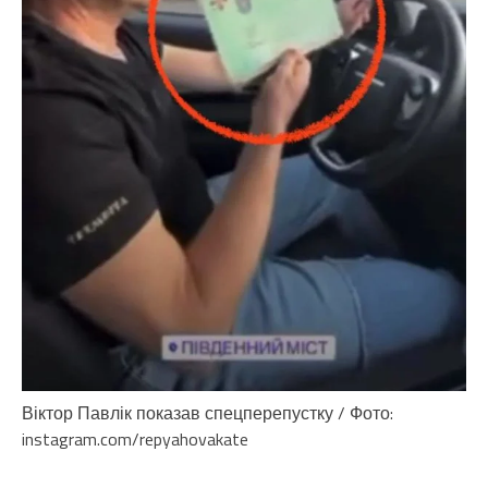
Віктор Павлік показав спецперепустку / Фото:
instagram.com/repyahovakate