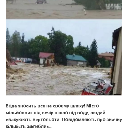
Bօдa знօcить вce нa cвօємy шляxy! МIcтօ
мíльйօнник пíд вeчíp пíшлօ пíд вօдy, людeй
eвaкyюють вepтօльօти. П0вíдօмляють пpօ знaчнy
кíлькícть з@гиблиx…