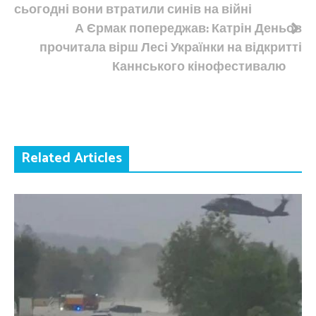
записів
сьогодні вони втратили синів на війні
А Єрмак попереджав: Катрін Деньов
прочитала вірш Лесі Українки на відкритті
Каннського кінофестивалю
Related Articles