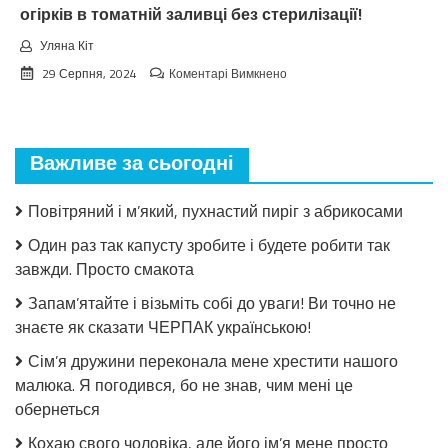
огірків в томатній заливці без стерилізації!
Уляна Кіт
до
29 Серпня, 2024
Коментарі Вимкнено
Взимку
пошкодувала,
що
мало
Важливе за сьогодні
закрила!
Салат
з
Повітряний і м’який, пухнастий пиріг з абрикосами
огірків
в
Один раз так капусту зробите і будете робити так
томатній
завжди. Просто смакота
заливці
без
Запам’ятайте і візьміть собі до уваги! Ви точно не
стерилізації!
знаєте як сказати ЧЕРПАК українською!
Сім’я дружини переконала мене хрестити нашого
малюка. Я погодився, бо не знав, чим мені це
обернеться
Кохаю свого чоловіка, але його ім’я мене просто