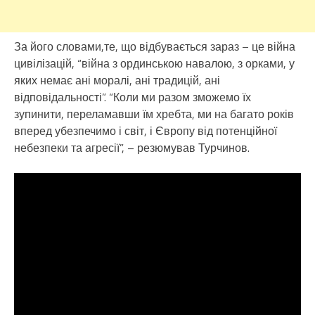
За його словами,те, що відбувається зараз – це війна
цивілізацій, “війна з ординською навалою, з орками, у
яких немає ані моралі, ані традицій, ані
відповідальності”. “Коли ми разом зможемо їх
зупинити, переламавши їм хребта, ми на багато років
вперед убезпечимо і світ, і Європу від потенційної
небезпеки та агресії”, – резюмував Турчинов.