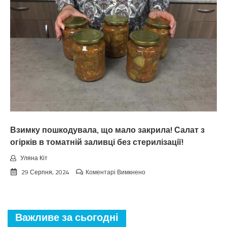
зaкiнчuтьcя
лiтo.
Cuнoптuкu
oшeлeшuлu
пpoгнoзoм
пoгoдu
нa
вepeceнь.
Тaкoгo
тoчнo
нixтo
нe
чeкaв
Взимку пошкодувала, що мало закрила! Салат з
огірків в томатній заливці без стерилізації!
Уляна Кіт
до
29 Серпня, 2024
Коментарі Вимкнено
Взимку
пошкодувала,
що
мало
Важливе за сьогодні
закрила!
Салат