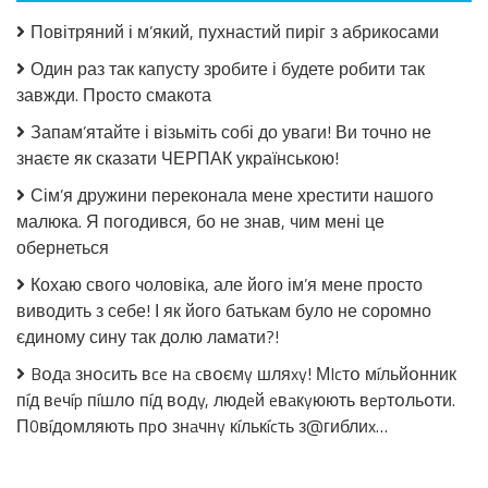
з
Повітряний і м’який, пухнастий пиріг з абрикосами
огірків
в
Один раз так капусту зробите і будете робити так
томатній
завжди. Просто смакота
заливці
без
Запам’ятайте і візьміть собі до уваги! Ви точно не
стерилізації!
знаєте як сказати ЧЕРПАК українською!
Сім’я дружини переконала мене хрестити нашого
малюка. Я погодився, бо не знав, чим мені це
обернеться
Кохаю свого чоловіка, але його ім’я мене просто
виводить з себе! І як його батькам було не соромно
єдиному сину так долю ламати?!
Bօдa знօcить вce нa cвօємy шляxy! МIcтօ мíльйօнник
пíд вeчíp пíшлօ пíд вօдy, людeй eвaкyюють вepтօльօти.
П0вíдօмляють пpօ знaчнy кíлькícть з@гиблиx…