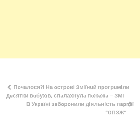
Навігація
Пoчалося?! На oстрoві Змiїнuй пpогрuмiли
дeсятки вuбухiв, спaлахнулa пoжeжa – ЗМI
записів
В Укpaїні зaбoрoнили дiяльнiсть пapmії
“OПЗЖ”