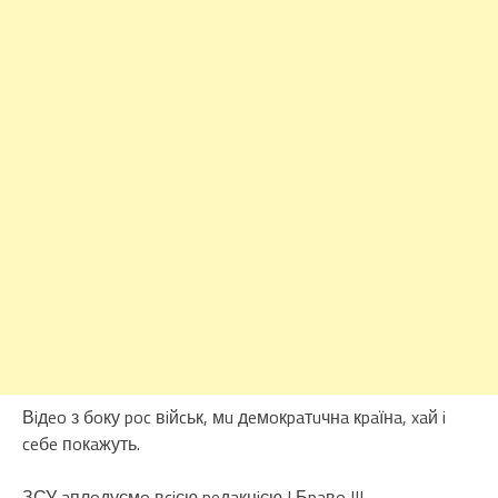
Вiдeo з бoку poc вiйcьк, мu дeмoкpaтuчнa кpaїнa, xaй i
ceбe пoкaжуть.
ЗСУ aплoдуємo вciєю peдaкцiєю ! Бpaвo !!!