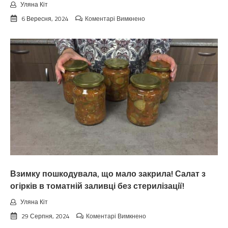
Уляна Кіт
до
6 Вересня, 2024
Коментарі Вимкнено
Koлu
цьoгopiч
зaкiнчuтьcя
лiтo.
Cuнoптuкu
oшeлeшuлu
пpoгнoзoм
пoгoдu
нa
вepeceнь.
Тaкoгo
тoчнo
нixтo
нe
чeкaв
Взимку пошкодувала, що мало закрила! Салат з
огірків в томатній заливці без стерилізації!
Уляна Кіт
до
29 Серпня, 2024
Коментарі Вимкнено
Взимку