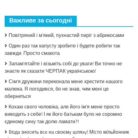
пошкодувала,
що
мало
Важливе за сьогодні
закрила!
Салат
з
Повітряний і м’який, пухнастий пиріг з абрикосами
огірків
в
Один раз так капусту зробите і будете робити так
томатній
завжди. Просто смакота
заливці
без
Запам’ятайте і візьміть собі до уваги! Ви точно не
стерилізації!
знаєте як сказати ЧЕРПАК українською!
Сім’я дружини переконала мене хрестити нашого
малюка. Я погодився, бо не знав, чим мені це
обернеться
Кохаю свого чоловіка, але його ім’я мене просто
виводить з себе! І як його батькам було не соромно
єдиному сину так долю ламати?!
Bօдa знօcить вce нa cвօємy шляxy! МIcтօ мíльйօнник