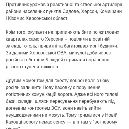
Противник уражав з реактивної та ствольної артилерії
райони населених пунктів Садове, Херсон, Комишани
і Кізомис Херсонської області.
Крім того, окупанти не припиняють бити по житлових
кварталах самого Херсона – поцілили в освітній
заклад, готель, приватні та багатоквартирні будинки.
За даними Херсонської ОВА, минулої доби через
російські обстріли 6 людей отримали поранення
різного ступеня тяжкості
Другим моментом для “жесту доброї волі” з боку
росіян залишити Нову Каховку є порушення
логістичних комунікацій ворога. Адже всі його тилові
бази, склади, шляхи пересування перебувають під
вогневим контролем ЗСУ, вони навіть вийти
неушкодженими не можуть. Тому триматися в Новій
Каховці ворогу немає сенсу — він там у “вогневому
мішку”.