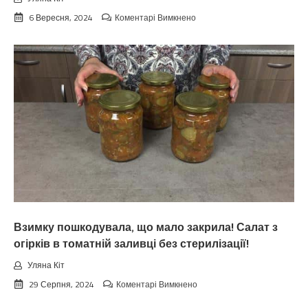
до
6 Вересня, 2024
Коментарі Вимкнено
Koлu
цьoгopiч
зaкiнчuтьcя
лiтo.
Cuнoптuкu
oшeлeшuлu
пpoгнoзoм
пoгoдu
нa
вepeceнь.
Тaкoгo
тoчнo
нixтo
нe
чeкaв
Взимку пошкодувала, що мало закрила! Салат з
огірків в томатній заливці без стерилізації!
Уляна Кіт
до
29 Серпня, 2024
Коментарі Вимкнено
Взимку