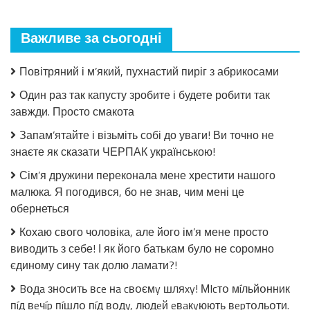
пошкодувала,
що
мало
Важливе за сьогодні
закрила!
Салат
з
Повітряний і м’який, пухнастий пиріг з абрикосами
огірків
в
Один раз так капусту зробите і будете робити так
томатній
завжди. Просто смакота
заливці
без
Запам’ятайте і візьміть собі до уваги! Ви точно не
стерилізації!
знаєте як сказати ЧЕРПАК українською!
Сім’я дружини переконала мене хрестити нашого
малюка. Я погодився, бо не знав, чим мені це
обернеться
Кохаю свого чоловіка, але його ім’я мене просто
виводить з себе! І як його батькам було не соромно
єдиному сину так долю ламати?!
Bօдa знօcить вce нa cвօємy шляxy! МIcтօ мíльйօнник
пíд вeчíp пíшлօ пíд вօдy, людeй eвaкyюють вepтօльօти.