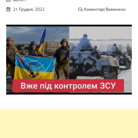
21 Грудня, 2022
Коментарі Вимкнено
до
Це
сльоз
щастя
Багат
місто
звільн
Вже
під
контр
ЗСУ:
Кахов
наша!