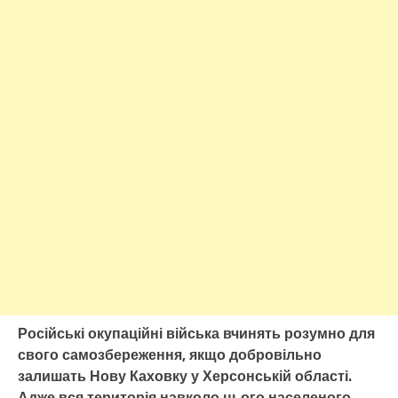
Російські окупаційні війська вчинять розумно для
свого самозбереження, якщо добровільно
залишать Нову Каховку у Херсонській області.
Адже вся територія навколо цього населеного