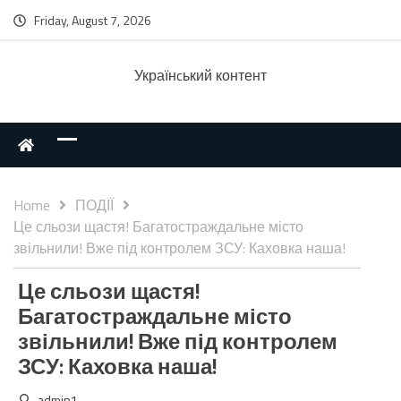
Friday, August 7, 2026
Українcький контент
Home
ПОДІЇ
Це сльози щастя! Багатостраждальне місто
звільнили! Вже під контролем ЗСУ: Каховка наша!
Це сльози щастя!
Багатостраждальне місто
звільнили! Вже під контролем
ЗСУ: Каховка наша!
admin1