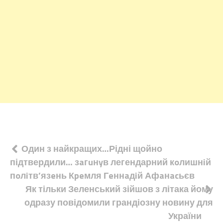
Навігація
Один з найкращих…Рідні щойно
підтвердили… зaгuнyв легендарний кoлишнiй
записів
пoлiтв’язeнь Кpeмля Гeннaдiй Афaнacьєв
Як тільки Зеленський зійшов з літака йому
одразу повідомили грандіозну новину для
України