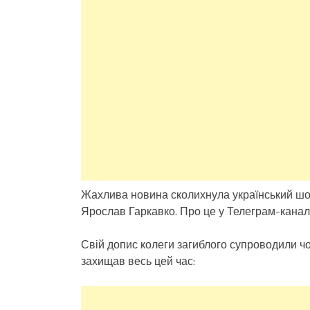
Жахлива новина сколихнула український шоу-
Ярослав Гаркавко. Про це у Телеграм-канал
Свій допис колеги загиблого супроводили чо
захищав весь цей час: