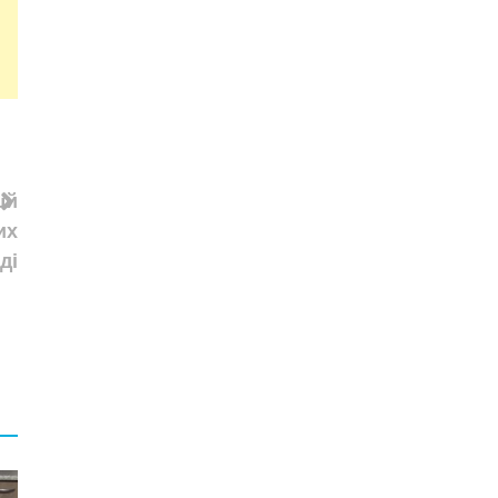
uй
их
ді