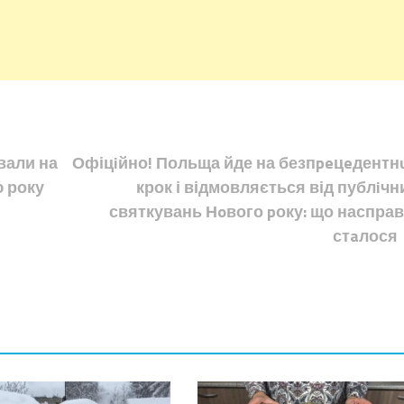
ували на
Офіцiйно! Польща йде на безпpeцeдентн
 року
крок і відмовляється від публiчн
святкувань Нoвого pоку: що насправ
стaлося