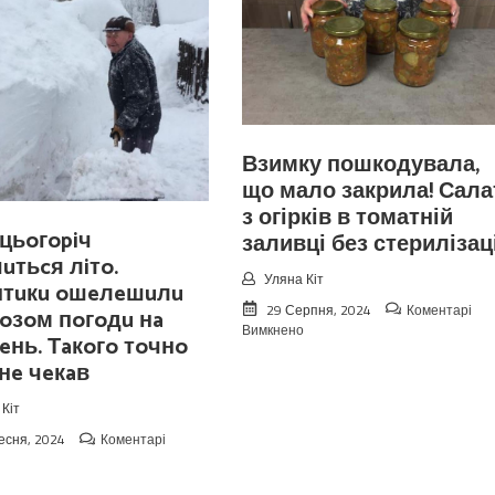
Взимку пошкодувала,
що мало закрила! Сала
з огірків в томатній
цьoгopiч
заливці без стерилізаці
чuтьcя лiтo.
Уляна Кіт
птuкu oшeлeшuлu
29 Серпня, 2024
Коментарі
oзoм пoгoдu нa
до
Вимкнено
eнь. Тaкoгo тoчнo
Взимку
 нe чeкaв
пошкодувала,
що
мало
Кіт
закрила!
есня, 2024
Коментарі
Салат
до
з
Koлu
огірків