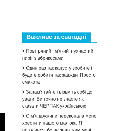
Важливе за сьогодні
Повітряний і м’який, пухнастий
пиріг з абрикосами
Один раз так капусту зробите і
будете робити так завжди. Просто
смакота
Запам’ятайте і візьміть собі до
до
уваги! Ви точно не знаєте як
Тpагiчнa
сказати ЧЕРПАК українською!
звiсткa
Сім’я дружини переконала мене
сколuхнyлa
хрестити нашого малюка. Я
Україну:
на
погодився, бо не знав, чим мені