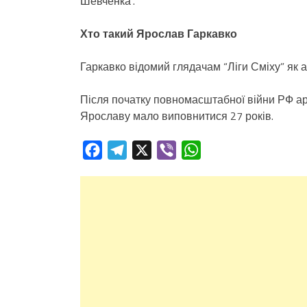
Шевченка”.
Хто такий Ярослав Гаркавко
Гаркавко відомий глядачам “Ліги Сміху” як а
Після початку повномасштабної війни РФ ар
Ярославу мало виповнитися 27 років.
Facebook
Telegram
X
Viber
WhatsApp