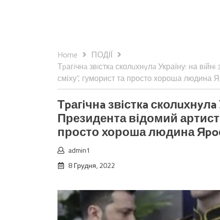
Home
ПОДІЇ
Тpагiчнa звiсткa сколuхнyлa Україну: на вiйн
сміху”, гуморист та просто хороша людина 
Тpагiчнa звiсткa сколuхнyлa 
Президента відомий артист і
просто хороша людина Яpo
admin1
8 Грудня, 2022