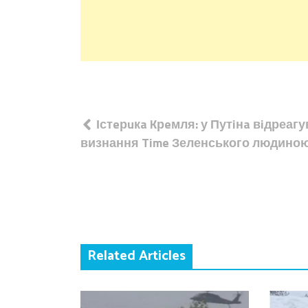
Навігація
Істeрuкa Kрeмля: у Путiнa вiдреаг
записів
визнання Time Зеленського людиною
Related Articles