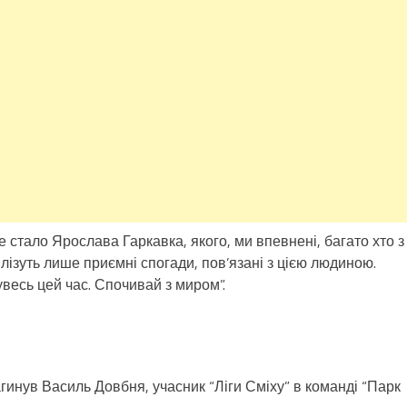
Не стало Ярослава Гаркавка, якого, ми впевнені, багато хто з
и лізуть лише приємні спогади, пов’язані з цією людиною.
увесь цей час. Спочивай з миром”.
гинув Василь Довбня, учасник “Ліги Сміху” в команді “Парк