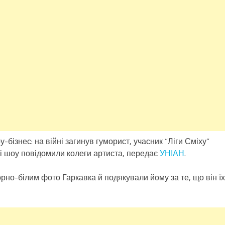
бізнес: на війні загинув гуморист, учасник “Ліги Сміху”
і шоу повідомили колеги артиста, передає
УНІАН
.
рно-білим фото Гаркавка й подякували йому за те, що він їх