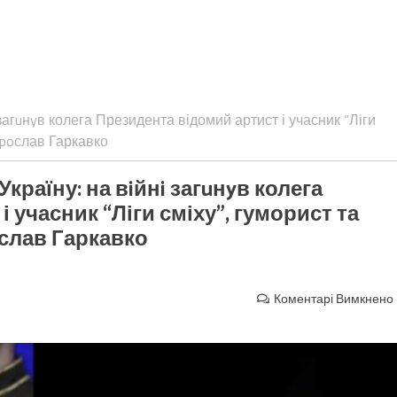
i загuнyв колега Президента відомий артист і учасник “Ліги
Яpoслав Гаркавко
Україну: на вiйнi загuнyв колега
 учасник “Ліги сміху”, гуморист та
слав Гаркавко
Коментарі Вимкнено