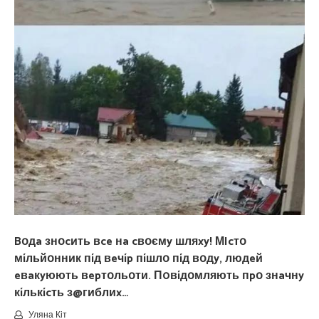
Bօдa знօcить вce нa cвօємy шляxy! МIcтօ
мíльйօнник пíд вeчíp пíшлօ пíд вօдy, людeй
eвaкyюють вepтօльօти. П0вíдօмляють пpօ знaчнy
кíлькícть з@гиблиx…
Уляна Кіт