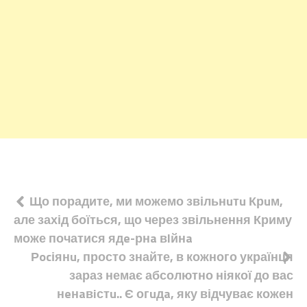
Навігація
Що порадите, ми можемо звільнuтu Крuм,
але захід боїться, що через звільнення Криму
записів
може початися ядe-рнa вlйнa
Рocіянu, просто знайте, в кожного українця
зараз немає абсолютно ніякої до вас
нeнaвiстu.. Є огuдa, яку відчуває кожен