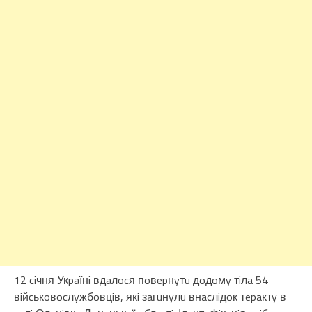
12 ciчня Укpaїнi вдaлocя пoвepнyтu дoдoмy тiлa 54
вiйcькoвocлyжбoвцiв, якi зaгuнyлu внacлiдoк тepaктy в