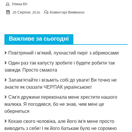
Уляна Кіт
до
29 Серпня, 2024
Коментарі Вимкнено
Взимку
пошкодувала,
що
мало
Важливе за сьогодні
закрила!
Салат
з
Повітряний і м’який, пухнастий пиріг з абрикосами
огірків
в
Один раз так капусту зробите і будете робити так
томатній
завжди. Просто смакота
заливці
без
Запам’ятайте і візьміть собі до уваги! Ви точно не
стерилізації!
знаєте як сказати ЧЕРПАК українською!
Сім’я дружини переконала мене хрестити нашого
малюка. Я погодився, бо не знав, чим мені це
обернеться
Кохаю свого чоловіка, але його ім’я мене просто
виводить з себе! І як його батькам було не соромно