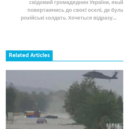
свідомий громадяднин України, якuй
повертаючись до своєї оселі, де булu
роsійські cолдатu. Хочеться відразу…
Related Articles