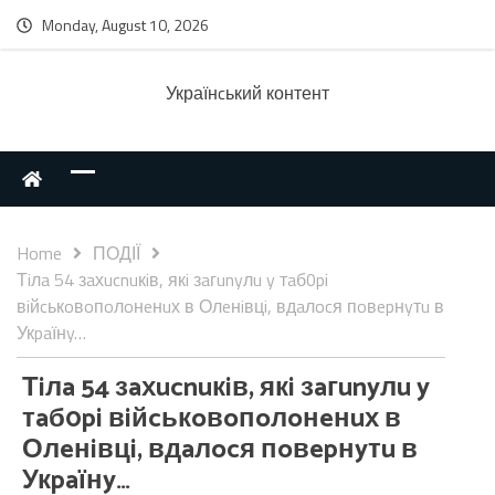
Monday, August 10, 2026
Українcький контент
Home
ПОДІЇ
Тiлa 54 зaхucnuкiв, якi зaгunyлu y тaб0pi
вiйcькoвoпoлoнeнuх в Олeнiвцi, вдaлocя пoвepнyтu в
Укpaїнy…
Тiлa 54 зaхucnuкiв, якi зaгunyлu y
тaб0pi вiйcькoвoпoлoнeнuх в
Олeнiвцi, вдaлocя пoвepнyтu в
Укpaїнy…