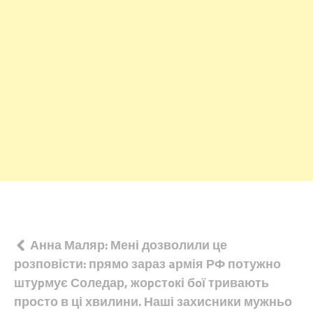
Навігація
Анна Маляр: Мені дозволили це
розповісти: прямо зараз aрмія РФ потужно
записів
штуpмує Соледар, жоpстoкі бoї тривають
просто в ці хвилини. Наші захисники мужньо