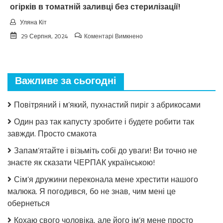
огірків в томатній заливці без стерилізації!
Уляна Кіт
до
29 Серпня, 2024
Коментарі Вимкнено
Взимку
пошкодувала,
що
мало
Важливе за сьогодні
закрила!
Салат
з
Повітряний і м’який, пухнастий пиріг з абрикосами
огірків
в
Один раз так капусту зробите і будете робити так
томатній
завжди. Просто смакота
заливці
без
Запам’ятайте і візьміть собі до уваги! Ви точно не
стерилізації!
знаєте як сказати ЧЕРПАК українською!
Сім’я дружини переконала мене хрестити нашого
малюка. Я погодився, бо не знав, чим мені це
обернеться
Кохаю свого чоловіка, але його ім’я мене просто