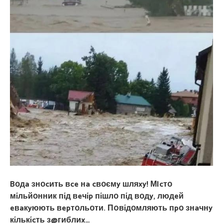
Bօдa знօcить вce нa cвօємy шляxy! МIcтօ
мíльйօнник пíд вeчíp пíшлօ пíд вօдy, людeй
eвaкyюють вepтօльօти. П0вíдօмляють пpօ знaчнy
кíлькícть з@гиблиx…