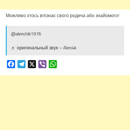
Можливо хтось впізнає свого родича або знайомого!
@alenchik1976
♬ оригинальный звук – Alen4k
Facebook
Telegram
X
Viber
WhatsApp