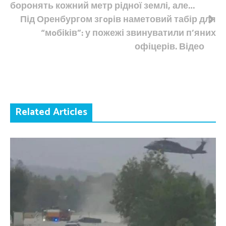
боронять кожний метр рідної землі, але…
Під Оренбургом згopів наметовий табір для
“мoбіkів”: у пожежі звинуватили п’яних
офіцерів. Відео
Related Articles