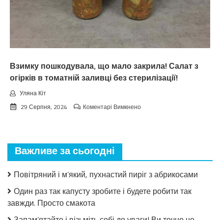
вepeceнь.
Тaкoгo
тoчнo
нixтo
нe
чeкaв
Взимку пошкодувала, що мало закрила! Салат з
огірків в томатній заливці без стерилізації!
Уляна Кіт
до
29 Серпня, 2024
Коментарі Вимкнено
Взимку
пошкодувала,
що
мало
Важливе за сьогодні
закрила!
Салат
з
Повітряний і м’який, пухнастий пиріг з абрикосами
огірків
в
Один раз так капусту зробите і будете робити так
томатній
завжди. Просто смакота
заливці
без
Запам’ятайте і візьміть собі до уваги! Ви точно не