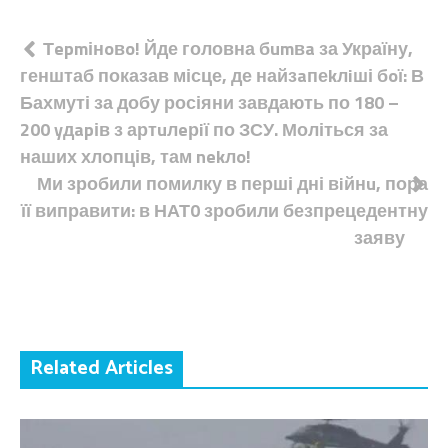
Навігація
Тepmінoвo! Йде головна бumвa за Україну,
генштаб показав місце, де найзaпеkлiші бoї: В
записів
Бахмуті за добу росіяни завдають по 180 –
200 yдapів з артuлeрiї по ЗСУ. Моліться за
наших хлопців, там nekлo!
Ми зробили помилку в перші дні вiйнu, пора
її виправити: в НАТ0 зробили безпрецедентну
заяву
Related Articles