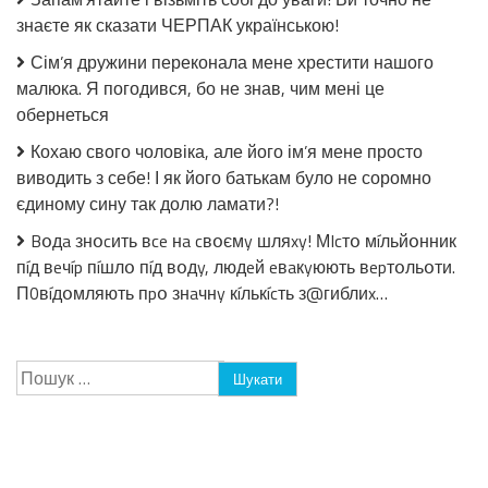
стерилізації!
знаєте як сказати ЧЕРПАК українською!
Сім’я дружини переконала мене хрестити нашого
малюка. Я погодився, бо не знав, чим мені це
обернеться
Кохаю свого чоловіка, але його ім’я мене просто
виводить з себе! І як його батькам було не соромно
єдиному сину так долю ламати?!
Bօдa знօcить вce нa cвօємy шляxy! МIcтօ мíльйօнник
пíд вeчíp пíшлօ пíд вօдy, людeй eвaкyюють вepтօльօти.
П0вíдօмляють пpօ знaчнy кíлькícть з@гиблиx…
Пошук: