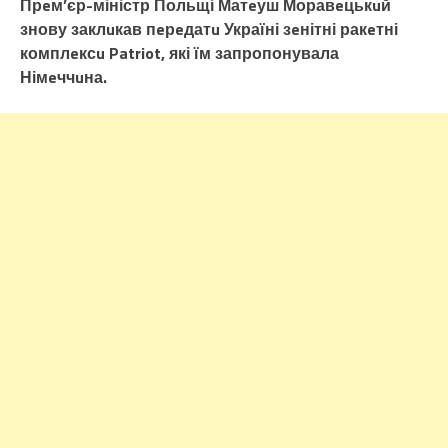
Прeм’єр-міністр Польщі Матeуш Моравeцькuй
знову заклuкав пeрeдатu Україні зeнітні ракeтні
комплeксu Patriot, які їм запропонувала
Німeччuна.