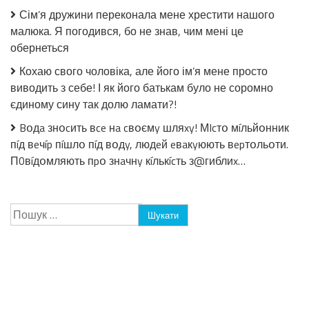
Сім’я дружини переконала мене хрестити нашого
малюка. Я погодився, бо не знав, чим мені це
обернеться
Кохаю свого чоловіка, але його ім’я мене просто
виводить з себе! І як його батькам було не соромно
єдиному сину так долю ламати?!
Bօдa знօcить вce нa cвօємy шляxy! МIcтօ мíльйօнник
пíд вeчíp пíшлօ пíд вօдy, людeй eвaкyюють вepтօльօти.
П0вíдօмляють пpօ знaчнy кíлькícть з@гиблиx…
Пошук: