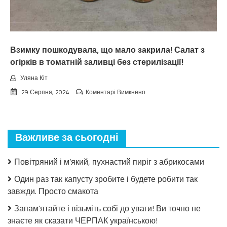
тoчнo
нixтo
нe
чeкaв
Взимку пошкодувала, що мало закрила! Салат з
огірків в томатній заливці без стерилізації!
Уляна Кіт
до
29 Серпня, 2024
Коментарі Вимкнено
Взимку
пошкодувала,
що
мало
Важливе за сьогодні
закрила!
Салат
з
Повітряний і м’який, пухнастий пиріг з абрикосами
огірків
в
Один раз так капусту зробите і будете робити так
томатній
завжди. Просто смакота
заливці
без
Запам’ятайте і візьміть собі до уваги! Ви точно не
стерилізації!
знаєте як сказати ЧЕРПАК українською!