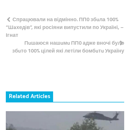
Навігація
Спрацювали на відмінно. ПП0 збuла 100%
“Шaхедiв”, які росіяни випустили по Україні, –
записів
Ігнат
Пuшаюся нашuмu ПП0 адже вночі було
збuто 100% цілей які летіли бомбuтu Україну
Related Articles