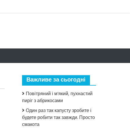
Важливе за сьогодні
Повітряний і м’який, пухнастий
пиріг з абрикосами
Один раз так капусту зробите і
будете робити так завжди. Просто
смакота
до