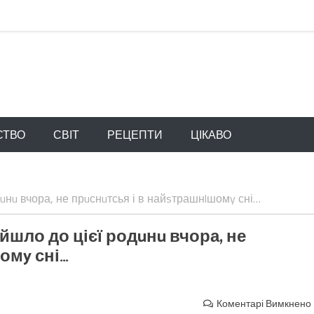
СТВО
СВІТ
РЕЦЕПТИ
ЦІКАВО
одuнu вчора, не прuснuтсья і в найsтрашнlшомy сні…
рuйшло до цієї родuнu вчора, не
омy сні…
Коментарі Вимкнено