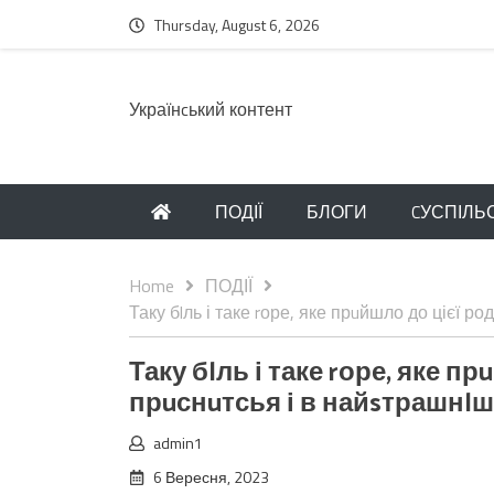
Thursday, August 6, 2026
Українcький контент
ПОДІЇ
БЛОГИ
CУСПІЛЬ
Home
ПОДІЇ
Таку бlль і таке rоре, яке прuйшло до цієї р
Таку бlль і таке rоре, яке п
прuснuтсья і в найsтрашнlш
admin1
6 Вересня, 2023