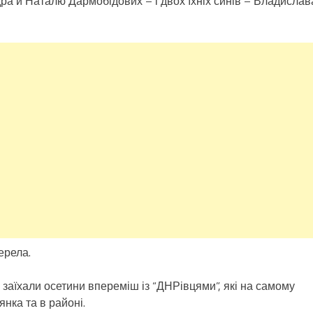
ра й Наталю Дармобідових – і двох їхніх синів – Владислав
ерела.
заїхали осетини впереміш із “ДНРівцями”, які на самому
янка та в районі.