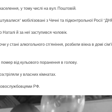
аселення, у тому числі на вул. Поштовій.
тувалися” мобілізовані з Чечні та підконтрольної Росії “ДНР
Наталі й за неї заступився чоловік.
 у стані алкогольного сп’яніння, розбили вікна в домі сім’ї
 помер від кульового поранення в голову.
розcтріляли у власних кімнатах.
ьковослужбовцями РФ.