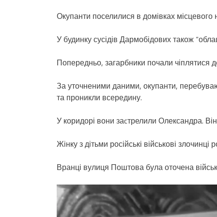
Окупанти поселилися в домівках місцевого н
У будинку сусідів Дармобідових також “облаш
Попередньо, загарбники почали чіплятися до 
За уточненими даними, окупанти, перебуваючи
та проникли всередину.
У коридорі вони заcтрелили Олександра. Він
Жінку з дітьми російські військові злочинці 
Вранці вулиця Поштова була оточена війс