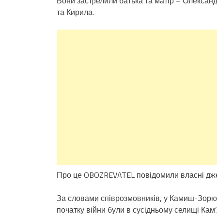
Вони застpелили батька та матір – Олександ
та Кирила.
Про це OBOZREVATEL повідомили власні дж
За словами співрозмовників, у Камиш-Зорю 
початку війни були в сусідньому селищі Кам’