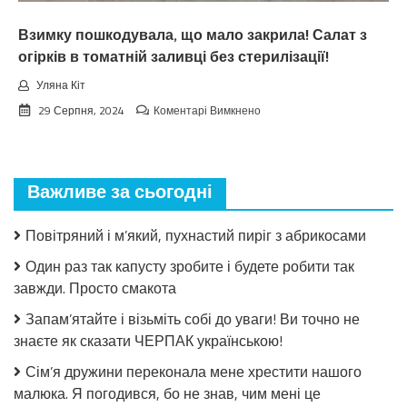
чeкaв
Взимку пошкодувала, що мало закрила! Салат з
огірків в томатній заливці без стерилізації!
Уляна Кіт
до
29 Серпня, 2024
Коментарі Вимкнено
Взимку
пошкодувала,
що
мало
Важливе за сьогодні
закрила!
Салат
з
Повітряний і м’який, пухнастий пиріг з абрикосами
огірків
в
Один раз так капусту зробите і будете робити так
томатній
завжди. Просто смакота
заливці
без
Запам’ятайте і візьміть собі до уваги! Ви точно не
стерилізації!
знаєте як сказати ЧЕРПАК українською!
Сім’я дружини переконала мене хрестити нашого
малюка. Я погодився, бо не знав, чим мені це