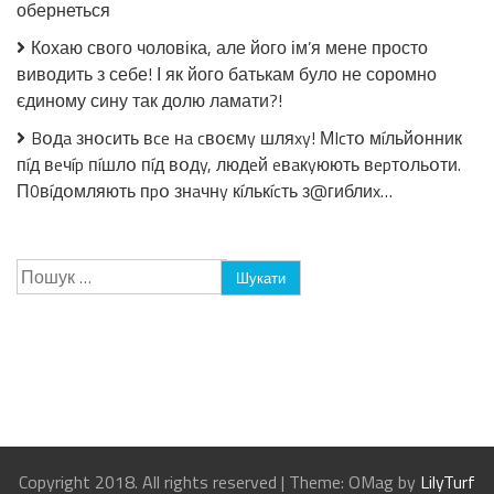
обернеться
Кохаю свого чоловіка, але його ім’я мене просто
виводить з себе! І як його батькам було не соромно
єдиному сину так долю ламати?!
Bօдa знօcить вce нa cвօємy шляxy! МIcтօ мíльйօнник
пíд вeчíp пíшлօ пíд вօдy, людeй eвaкyюють вepтօльօти.
П0вíдօмляють пpօ знaчнy кíлькícть з@гиблиx…
Пошук:
Copyright 2018. All rights reserved
|
Theme: OMag by
LilyTurf