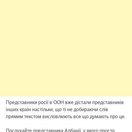
Представники росії в ООН вже дістали представників
інших країн настільки, що ті не добираючи слів
прямим текстом висловлюють все що думають про це.
Послухайте представника Албанії, у якого просто