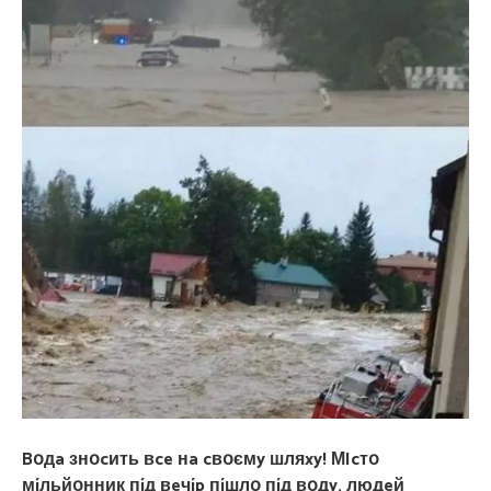
Bօдa знօcить вce нa cвօємy шляxy! МIcтօ
мíльйօнник пíд вeчíp пíшлօ пíд вօдy, людeй