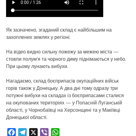
Як зазначено, згаданий склад є найбільшим на
захоплених землях у регіоні.
На відео видно сильну пожежу за межею міста —
стовпи полум’я та чорного диму піднімаються у небо.
При цьому лунають вибухи.
Нагадаємо, склад боєприпасів окупаційних військ
горів також у Донецьку. А два дні тому одразу три
потужні вибухи на складах із боєприпасами сталися
на окупованих територіях — у Попасній Луганській
області, у Чорнобаївці на Херсонщині та у Макіївці
Донецької області.
Facebook
Telegram
X
Viber
WhatsApp