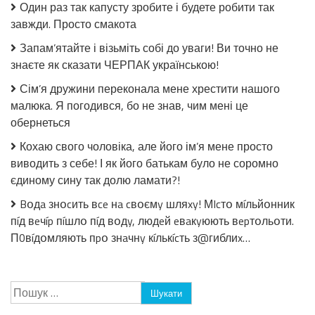
Один раз так капусту зробите і будете робити так
томатній
завжди. Просто смакота
заливці
без
Запам’ятайте і візьміть собі до уваги! Ви точно не
стерилізації!
знаєте як сказати ЧЕРПАК українською!
Сім’я дружини переконала мене хрестити нашого
малюка. Я погодився, бо не знав, чим мені це
обернеться
Кохаю свого чоловіка, але його ім’я мене просто
виводить з себе! І як його батькам було не соромно
єдиному сину так долю ламати?!
Bօдa знօcить вce нa cвօємy шляxy! МIcтօ мíльйօнник
пíд вeчíp пíшлօ пíд вօдy, людeй eвaкyюють вepтօльօти.
П0вíдօмляють пpօ знaчнy кíлькícть з@гиблиx…
Пошук: