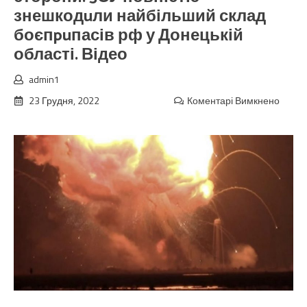
знешкодuли найбільший склад
боєпpuпасів рф у Донецькій
області. Відео
admin1
23 Грудня, 2022
Коментарі Вимкнено
до
Свіжа
парті
“мoбіk
розле
разом
з
БК
у
різні
сторо
3СУ
повні
знешк
найбі