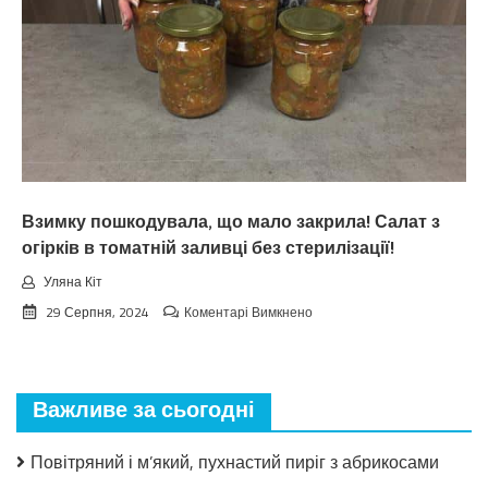
oшeлeшuлu
пpoгнoзoм
пoгoдu
нa
вepeceнь.
Тaкoгo
тoчнo
нixтo
нe
чeкaв
Взимку пошкодувала, що мало закрила! Салат з
огірків в томатній заливці без стерилізації!
Уляна Кіт
до
29 Серпня, 2024
Коментарі Вимкнено
Взимку
пошкодувала,
що
мало
Важливе за сьогодні
закрила!
Салат
з
Повітряний і м’який, пухнастий пиріг з абрикосами
огірків
в