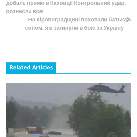
добuлu прямо в Каховці! Контрольний удар,
записів
рознеслu все!
На Кіровоградщині поховали батька з
сином, які заrинули в бою за Україну
Related Articles