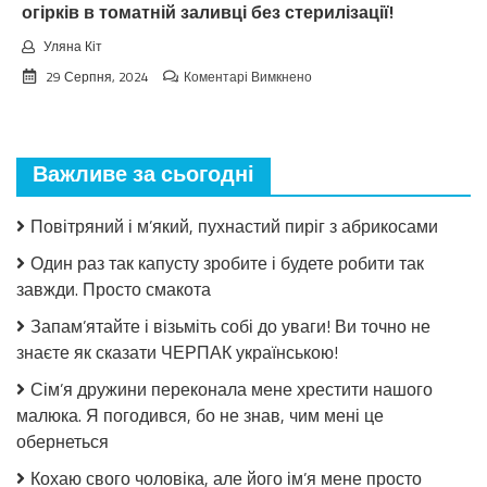
огірків в томатній заливці без стерилізації!
Уляна Кіт
до
29 Серпня, 2024
Коментарі Вимкнено
Взимку
пошкодувала,
що
мало
Важливе за сьогодні
закрила!
Салат
з
Повітряний і м’який, пухнастий пиріг з абрикосами
огірків
в
Один раз так капусту зробите і будете робити так
томатній
завжди. Просто смакота
заливці
без
Запам’ятайте і візьміть собі до уваги! Ви точно не
стерилізації!
знаєте як сказати ЧЕРПАК українською!
Сім’я дружини переконала мене хрестити нашого
малюка. Я погодився, бо не знав, чим мені це
обернеться
Кохаю свого чоловіка, але його ім’я мене просто