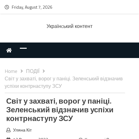
Friday, August 7, 2026
Українcький контент
Home
ПОДІЇ
Світ у захваті, ворог у паніці. Зеленський відзначив
успіхи контрнаступу ЗСУ
Світ у захваті, ворог у паніці.
Зеленський відзначив успіхи
контрнаступу ЗСУ
Уляна Кіт