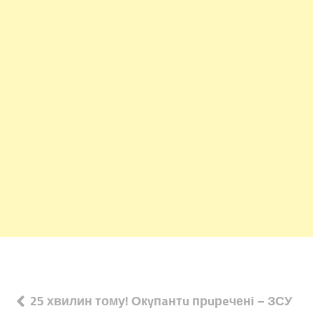
Навігація
25 хвилин тому! Окyпaнтu прuрeченi – ЗСУ