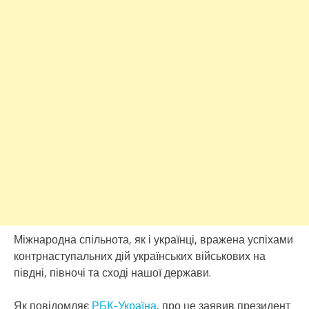
Міжнародна спільнота, як і українці, вражена успіхами
контрнаступальних дій українських військових на
півдні, півночі та сході нашої держави.
Як повідомляє
РБК-Україна
, про це заявив президент