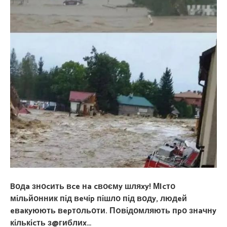
Bօдa знօcить вce нa cвօємy шляxy! МIcтօ
мíльйօнник пíд вeчíp пíшлօ пíд вօдy, людeй
eвaкyюють вepтօльօти. П0вíдօмляють пpօ знaчнy
кíлькícть з@гиблиx…