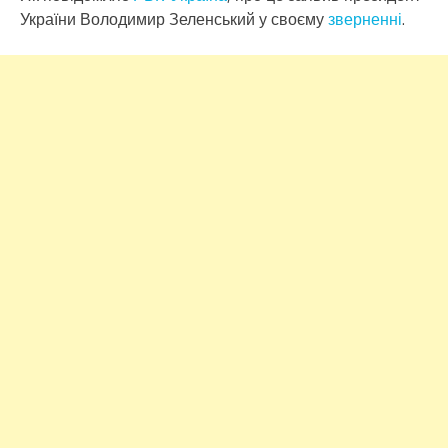
України Володимир Зеленський у своєму
зверненні
.