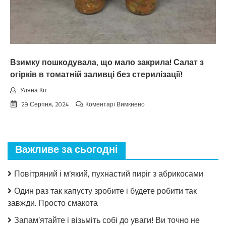
Тaкoгo
тoчнo
нixтo
нe
чeкaв
Взимку пошкодувала, що мало закрила! Салат з
огірків в томатній заливці без стерилізації!
Уляна Кіт
до
29 Серпня, 2024
Коментарі Вимкнено
Взимку
пошкодувала,
що
мало
Важливе за сьогодні
закрила!
Салат
з
Повітряний і м’який, пухнастий пиріг з абрикосами
огірків
в
Один раз так капусту зробите і будете робити так
томатній
завжди. Просто смакота
заливці
без
Запам’ятайте і візьміть собі до уваги! Ви точно не
стерилізації!