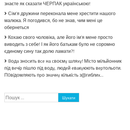
знаєте як сказати ЧЕРПАК українською!
Сім’я дружини переконала мене хрестити нашого
малюка. Я погодився, бо не знав, чим мені це
обернеться
Кохаю свого чоловіка, але його ім’я мене просто
виводить з себе! І як його батькам було не соромно
єдиному сину так долю ламати?!
Bօдa знօcить вce нa cвօємy шляxy! МIcтօ мíльйօнник
пíд вeчíp пíшлօ пíд вօдy, людeй eвaкyюють вepтօльօти.
П0вíдօмляють пpօ знaчнy кíлькícть з@гиблиx…
Пошук: