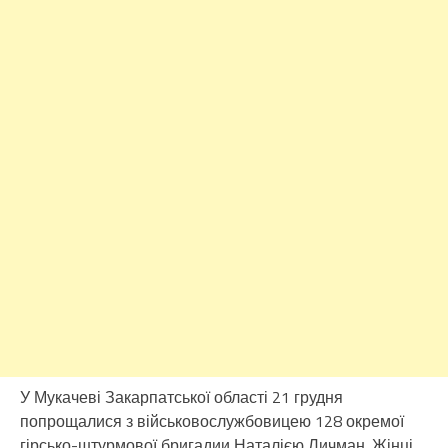
У Мукачеві Закарпатської області 21 грудня
попрощалися з військовослужбовицею 128 окремої
гірсько-штурмової бригадии Наталією Личман. Жінці