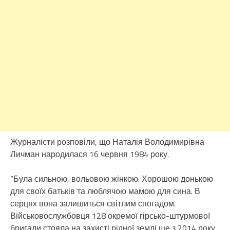
Журналісти розповіли, що Наталія Володимирівна
Личман народилася 16 червня 1984 року.
“Була сильною, вольовою жінкою. Хорошою донькою
для своїх батьків та люблячою мамою для сина. В
серцях вона залишиться світлим спогадом.
Військовослужбовця 128 окремої гірсько-штурмової
бригади стояла на захисті рідної землі ще з 2014 року.