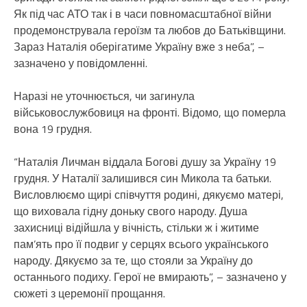
Як під час АТО так і в часи повномасштабної війни
продемонструвала героїзм та любов до Батьківщини.
Зараз Наталія оберігатиме Україну вже з неба”, –
зазначено у повідомленні.
Наразі не уточнюється, чи загинула
військовослужбовиця на фронті. Відомо, що померла
вона 19 грудня.
“Наталія Личман віддала Богові душу за Україну 19
грудня. У Наталії залишився син Микола та батьки.
Висловлюємо щирі співчуття родині, дякуємо матері,
що виховала гідну доньку свого народу. Душа
захисниці відійшла у вічність, стільки ж і житиме
пам’ять про її подвиг у серцях всього українського
народу. Дякуємо за те, що стояли за Україну до
останнього подиху. Герої не вмирають”, – зазначено у
сюжеті з церемонії прощання.