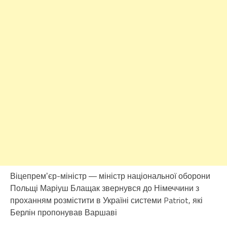
Віцепремʼєр-міністр ― міністр національної оборони
Польщі Маріуш Блащак звернувся до Німеччини з
проханням розмістити в Україні системи Patriot, які
Берлін пропонував Варшаві