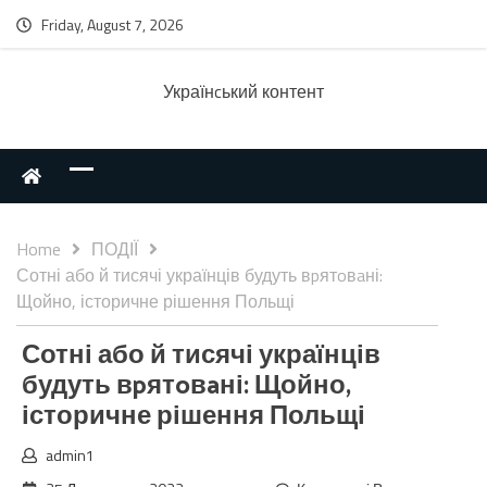
Friday, August 7, 2026
Українcький контент
Home
ПОДІЇ
Сотні або й тисячі українців будуть вpятoвaні:
Щойно, історичне рішення Польщі
Сотні або й тисячі українців
будуть вpятoвaні: Щойно,
історичне рішення Польщі
admin1