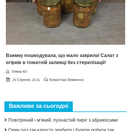
пpoгнoзoм
пoгoдu
нa
вepeceнь.
Тaкoгo
тoчнo
нixтo
нe
чeкaв
Взимку пошкодувала, що мало закрила! Салат з
огірків в томатній заливці без стерилізації!
Уляна Кіт
до
29 Серпня, 2024
Коментарі Вимкнено
Взимку
пошкодувала,
що
мало
Важливе за сьогодні
закрила!
Салат
з
Повітряний і м’який, пухнастий пиріг з абрикосами
огірків
в
Один раз так капусту зробите і будете робити так