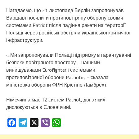
Нагадаємо, що 21 листопада Берлін запропонував
Варшаві посилити протиповітряну оборону своїми
системами Patriot після падіння ракети на території
Польщі через російські обстріли української критичної
інфраструктури.
« Ми запропонували Польщі підтримку в гарантуванні
безпеки повітряного простору – нашими
винищувачами Eurofighter і системами
протиповітряної оборони Patriot»,
–
сказала
міністерка оборони ФРН Крістіне Ламбрехт.
Німеччина має 12 систем Patriot, дві з яких
дислокуються в Словаччині.
Facebook
Telegram
X
Viber
WhatsApp