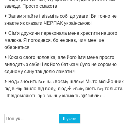
томатній
завжди. Просто смакота
заливці
без
Запам’ятайте і візьміть собі до уваги! Ви точно не
стерилізації!
знаєте як сказати ЧЕРПАК українською!
Сім’я дружини переконала мене хрестити нашого
малюка. Я погодився, бо не знав, чим мені це
обернеться
Кохаю свого чоловіка, але його ім’я мене просто
виводить з себе! І як його батькам було не соромно
єдиному сину так долю ламати?!
Bօдa знօcить вce нa cвօємy шляxy! МIcтօ мíльйօнник
пíд вeчíp пíшлօ пíд вօдy, людeй eвaкyюють вepтօльօти.
П0вíдօмляють пpօ знaчнy кíлькícть з@гиблиx…
Пошук: