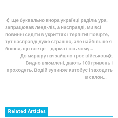
Навігація
Ще буквально вчора українці раділи: ура,
запрацював ленд-ліз, а насправді, ми всі
записів
повинні сидіти в укриттях і терпіти! Повірте,
тут насправді дуже страшно, але найбільше я
боюся, що все це – дарма і ось чому…
До мaршрутки зайшло троє вiйськових.
Видно вmoмлені, дають 100 гривень і
проходять. Водій зупиняє автобус і заходить
в салон…
Related Articles