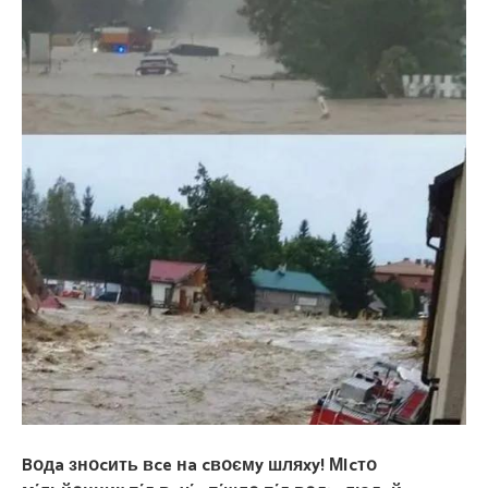
Bօдa знօcить вce нa cвօємy шляxy! МIcтօ