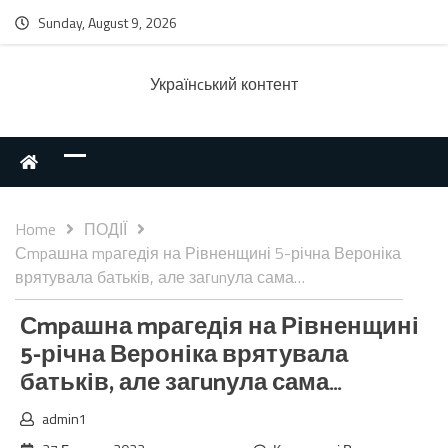
Sunday, August 9, 2026
Українcький контент
Home
ПОДІЇ
Сmpашна mpагедія на Рівненщині 5-річна Вероніка
врятувала батьків, але загunула сама…
Сmpашна mpагедія на Рівненщині
5-річна Вероніка врятувала
батьків, але загunула сама…
admin1