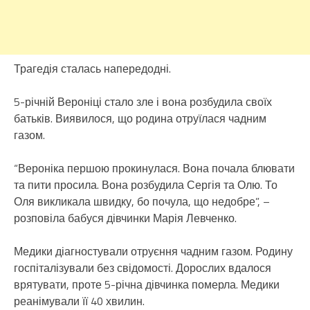
Трагедія сталась напередодні.
5-річній Вероніці стало зле і вона розбудила своїх
батьків. Виявилося, що родина отруїлася чадним
газом.
“Вероніка першою прокинулася. Вона почала блювати
та пити просила. Вона розбудила Сергія та Олю. То
Оля викликала швидку, бо почула, що недобре”, –
розповіла бабуся дівчинки Марія Левченко.
Медики діагностували отруєння чадним газом. Родину
госпіталізували без свідомості. Дорослих вдалося
врятувати, проте 5-річна дівчинка померла. Медики
реанімували її 40 хвилин.