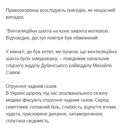
Правоохоронці розслідують трагедію, як нещасний
випадок.
“Вентиляційна шахта на кухні закрита матерією.
Відповідно, доступ повітря був обмежений.
У кімнаті, де був котел, ми бачили, що вентиляційна
шахта була замурована, – повідомив начальник
слідчого відділу Дубенського райвідділу Михайло
Савюк.
Отруєння чадним газом
В Україні щороку під час опалювального сезону
медики фіксують отруєння чадним газом. Серед
симптомів: головний біль, слабкість, відчуття втоми,
нудота, прискорене дихання, запаморочення,
сплутана свідомість.