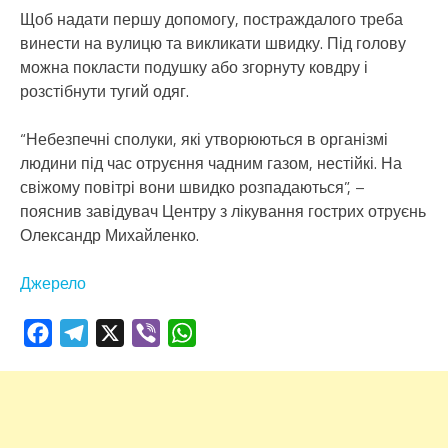
Щоб надати першу допомогу, постраждалого треба
винести на вулицю та викликати швидку. Під голову
можна покласти подушку або згорнуту ковдру і
розстібнути тугий одяг.
“Небезпечні сполуки, які утворюються в організмі
людини під час отруєння чадним газом, нестійкі. На
свіжому повітрі вони швидко розпадаються”, –
пояснив завідувач Центру з лікування гострих отруєнь
Олександр Михайленко.
Джерело
Facebook
Telegram
X
Viber
WhatsApp