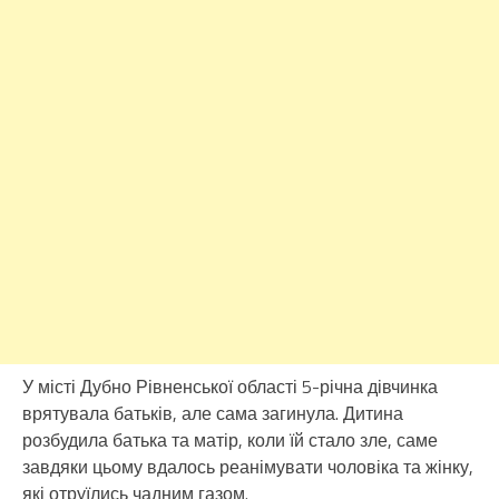
У місті Дубно Рівненської області 5-річна дівчинка
врятувала батьків, але сама загинула. Дитина
розбудила батька та матір, коли їй стало зле, саме
завдяки цьому вдалось реанімувати чоловіка та жінку,
які отруїлись чадним газом.