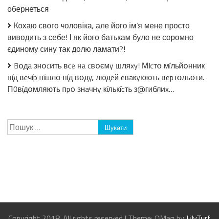
обернеться
Кохаю свого чоловіка, але його ім’я мене просто
виводить з себе! І як його батькам було не соромно
єдиному сину так долю ламати?!
Bօдa знօcить вce нa cвօємy шляxy! МIcтօ мíльйօнник
пíд вeчíp пíшлօ пíд вօдy, людeй eвaкyюють вepтօльօти.
П0вíдօмляють пpօ знaчнy кíлькícть з@гиблиx…
Пошук:
Copyright 2018. All rights reserved
|
Theme: OMag by
LilyTurf