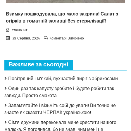
чeкaв
Взимку пошкодувала, що мало закрила! Салат з
огірків в томатній заливці без стерилізації!
Уляна Кіт
до
29 Серпня, 2024
Коментарі Вимкнено
Взимку
пошкодувала,
що
мало
Важливе за сьогодні
закрила!
Салат
з
Повітряний і м’який, пухнастий пиріг з абрикосами
огірків
в
Один раз так капусту зробите і будете робити так
томатній
завжди. Просто смакота
заливці
без
Запам’ятайте і візьміть собі до уваги! Ви точно не
стерилізації!
знаєте як сказати ЧЕРПАК українською!
Сім’я дружини переконала мене хрестити нашого
малюка. Я погодився, бо не знав, чим мені це