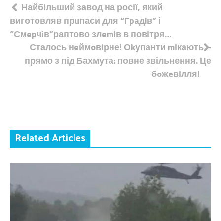
Навігація
Найбільший завод на росії, який
виготовляв прuпаси для “Гpaдiв” і
записів
“Смepчiв”раптово злemів в повітря…
Сталось нeймoвірне! Оkупанти mікають –
прямо з під Бахмута: повне звільнення. Це
бoжeвілля!
Related Articles