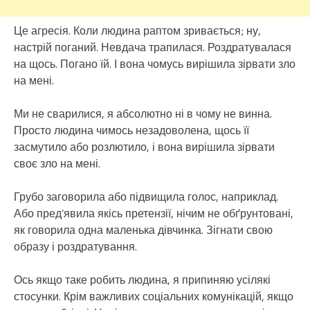
Це агресія. Коли людина раптом зривається; ну,
настрій поганий. Невдача трапилася. Роздратувалася
на щось. Погано їй. І вона чомусь вирішила зірвати зло
на мені.
Ми не сварилися, я абсолютно ні в чому не винна.
Просто людина чимось незадоволена, щось її
засмутило або розлютило, і вона вирішила зірвати
своє зло на мені.
Грубо заговорила або підвищила голос, наприклад.
Або пред’явила якісь претензії, нічим не обґрунтовані,
як говорила одна маленька дівчинка. Зігнати свою
образу і роздратування.
Ось якщо таке робить людина, я припиняю усілякі
стосунки. Крім важливих соціальних комунікацій, якщо