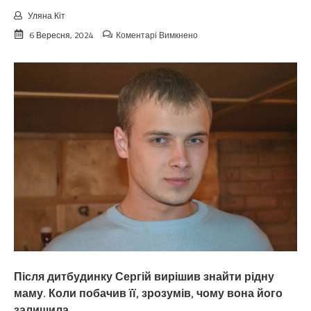
Уляна Кіт
до
6 Вересня, 2024
Коментарі Вимкнено
Я
сам
виховав
та
виростив
доньку,
а
вона
тепер
про
мене
і
не
згадує.
Після дитбудинку Сергій вирішив знайти рідну
маму. Коли побачив її, зрозумів, чому вона його
залишила