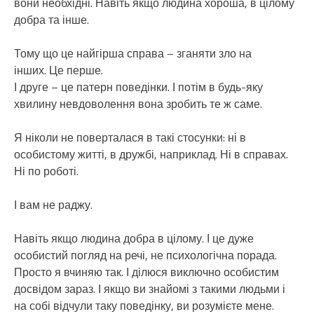
вони необхідні. Навіть якщо людина хороша, в цілому
добра та інше.
Тому що
це найгірша справа – зганяти зло на
інших. Це перше.
І друге – це патерн поведінки. І потім в будь-яку
хвилину невдоволення вона зробить те ж саме.
Я ніколи не поверталася в такі стосунки: ні в
особистому житті, в дружбі, наприклад. Ні в справах.
Ні по роботі.
І вам не раджу.
Навіть якщо людина добра в цілому. І це дуже
особистий погляд на речі, не психологічна порада.
Просто я вчиняю так. І ділюся виключно особистим
досвідом зараз. І якщо ви знайомі з такими людьми і
на собі відчули таку поведінку, ви розумієте мене.