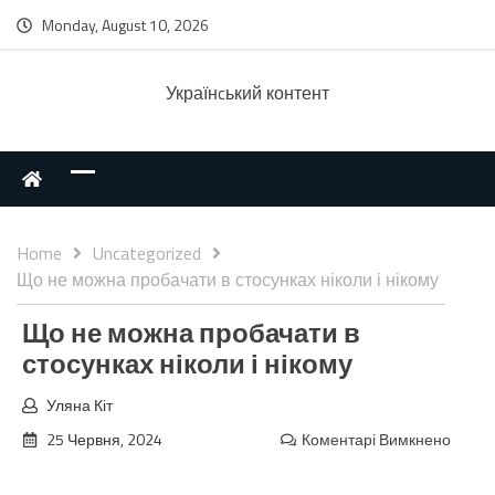
Monday, August 10, 2026
Українcький контент
Home
Uncategorized
Що не можна пробачати в стосунках ніколи і нікому
Що не можна пробачати в
стосунках ніколи і нікому
Уляна Кіт
25 Червня, 2024
Коментарі Вимкнено
до
Що
не