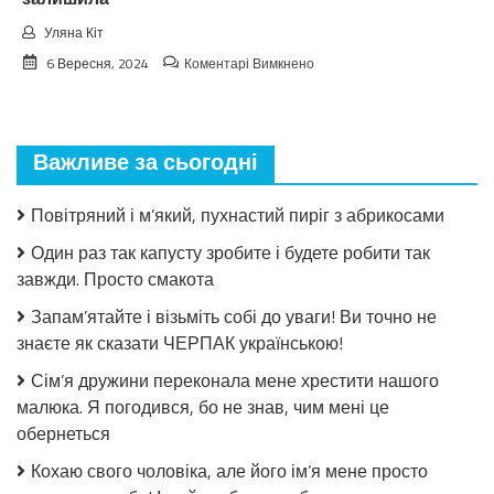
Уляна Кіт
до
6 Вересня, 2024
Коментарі Вимкнено
Після
дитбудинку
Сергій
вирішив
Важливе за сьогодні
знайти
рідну
маму.
Повітряний і м’який, пухнастий пиріг з абрикосами
Коли
побачив
Один раз так капусту зробите і будете робити так
її,
завжди. Просто смакота
зрозумів,
чому
Запам’ятайте і візьміть собі до уваги! Ви точно не
вона
знаєте як сказати ЧЕРПАК українською!
його
залишила
Сім’я дружини переконала мене хрестити нашого
малюка. Я погодився, бо не знав, чим мені це
обернеться
Кохаю свого чоловіка, але його ім’я мене просто