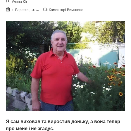
Уляна Кіт
до
6 Вересня, 2024
Коментарі Вимкнено
Свекри
вирішили,
що
свою
доньку
будуть
берегти
і
навіть
просити
не
будуть
у
неї
про
допомогу,
а
всю
роботу
маю
виконувати
Я сам виховав та виростив доньку, а вона тепер
я.
про мене і не згадує.