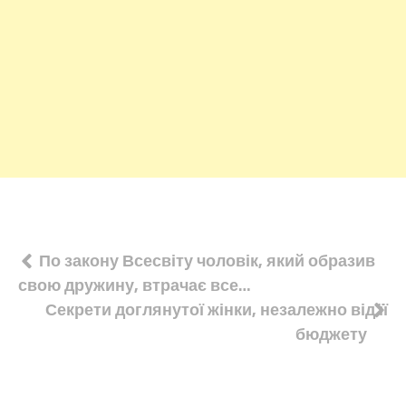
Навігація
По закону Всесвіту чоловік, який образив
свою дружину, втрачає все…
записів
Секрети доглянутої жінки, незалежно від її
бюджету