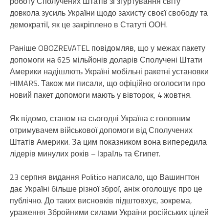
роботу Сполучених Штатів зі згуртування світу
довкола зусиль України щодо захисту своєї свободу та
демократії, як це закріплено в Статуті ООН.
Раніше OBOZREVATEL повідомляв, що у межах пакету
допомоги на 625 мільйонів доларів Сполучені Штати
Америки надішлють Україні мобільні ракетні установки
HIMARS. Також ми писали, що офіційно оголосити про
новий пакет допомоги мають у вівторок, 4 жовтня.
Як відомо, станом на сьогодні Україна є головним
отримувачем військової допомоги від Сполучених
Штатів Америки. За цим показником вона випередила
лідерів минулих років – Ізраїль та Єгипет.
23 серпня видання Politico написало, що Вашингтон
дає Україні більше різної зброї, аніж оголошує про це
публічно. До таких висновків підштовхує, зокрема,
ураження Збройними силами України російських цілей