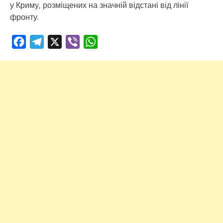
у Криму, розміщених на значній відстані від лінії
фронту.
Facebook
Telegram
X
Viber
WhatsApp