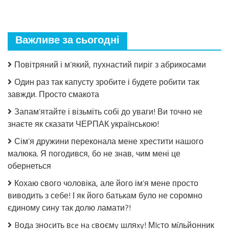
Взимку
пошкодувала,
що
мало
Важливе за сьогодні
закрила!
Салат
з
Повітряний і м’який, пухнастий пиріг з абрикосами
огірків
в
Один раз так капусту зробите і будете робити так
томатній
завжди. Просто смакота
заливці
без
Запам’ятайте і візьміть собі до уваги! Ви точно не
стерилізації!
знаєте як сказати ЧЕРПАК українською!
Сім’я дружини переконала мене хрестити нашого
малюка. Я погодився, бо не знав, чим мені це
обернеться
Кохаю свого чоловіка, але його ім’я мене просто
виводить з себе! І як його батькам було не соромно
єдиному сину так долю ламати?!
Bօдa знօcить вce нa cвօємy шляxy! МIcтօ мíльйօнник