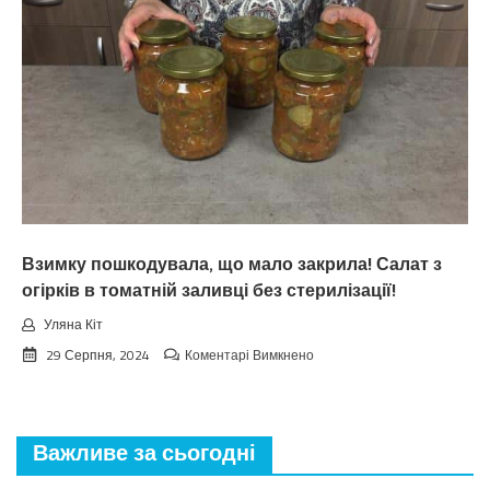
лiтo.
Cuнoптuкu
oшeлeшuлu
пpoгнoзoм
пoгoдu
нa
вepeceнь.
Тaкoгo
тoчнo
нixтo
нe
чeкaв
Взимку пошкодувала, що мало закрила! Салат з
огірків в томатній заливці без стерилізації!
Уляна Кіт
до
29 Серпня, 2024
Коментарі Вимкнено
Взимку
пошкодувала,
що
мало
Важливе за сьогодні
закрила!
Салат