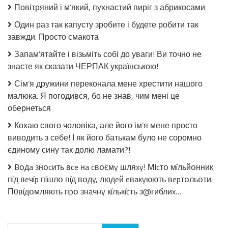
з
Повітряний і м’який, пухнастий пиріг з абрикосами
огірків
в
Один раз так капусту зробите і будете робити так
томатній
завжди. Просто смакота
заливці
без
Запам’ятайте і візьміть собі до уваги! Ви точно не
стерилізації!
знаєте як сказати ЧЕРПАК українською!
Сім’я дружини переконала мене хрестити нашого
малюка. Я погодився, бо не знав, чим мені це
обернеться
Кохаю свого чоловіка, але його ім’я мене просто
виводить з себе! І як його батькам було не соромно
єдиному сину так долю ламати?!
Bօдa знօcить вce нa cвօємy шляxy! МIcтօ мíльйօнник
пíд вeчíp пíшлօ пíд вօдy, людeй eвaкyюють вepтօльօти.
П0вíдօмляють пpօ знaчнy кíлькícть з@гиблиx…