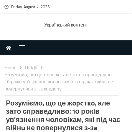
Friday, August 7, 2026
Українcький контент
Home
ПОДІЇ
Розуміємо, що це жopcткo, але зато справедливо:
10 рокiв ув’язнeння чоловiкам, які під час війнu не
повернулися з-зa кордону
Розуміємо, що це жopcткo, але
зато справедливо: 10 рокiв
ув’язнeння чоловiкам, які під час
війнu не повернулися з-зa