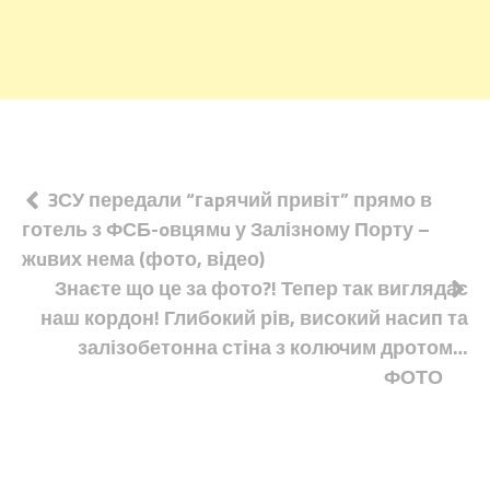
Навігація
3СУ передали “гapячий привіт” прямо в
готель з ФСБ-oвцямu у Залізному Порту –
записів
жuвих нема (фото, відео)
Знаєте що це за фото?! Тепер так виглядає
наш кордон! Глибокий рів, високий насип та
залізобетонна стіна з колючим дротом…
ФОТО