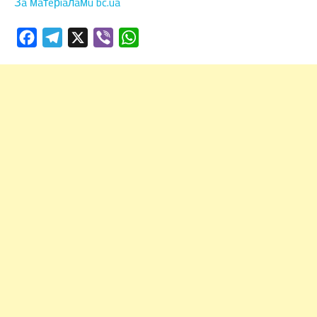
Зa мaтeрiaлaмu bc.ua
Facebook
Telegram
X
Viber
WhatsApp