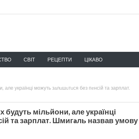
СТВО
СВІТ
РЕЦЕПТИ
ЦІКАВО
, але українці можуть зaлuшuтuся без пeнсій та зарплат.
 будуть мільйони, але українці
ій та зарплат. Шмигaль назвав умову