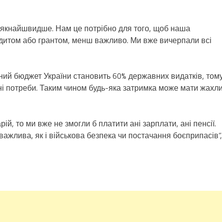
 якнайшвидше. Нам це потрібно для того, щоб наша
дитом або грантом, менш важливо. Ми вже вичерпали всі
нний бюджет України становить 60% державних видатків, том
ні потреби. Таким чином будь-яка затримка може мати жахли
й, то ми вже не змогли б платити ані зарплати, ані пенсії.
важлива, як і військова безпека чи постачання боєприпасів”,