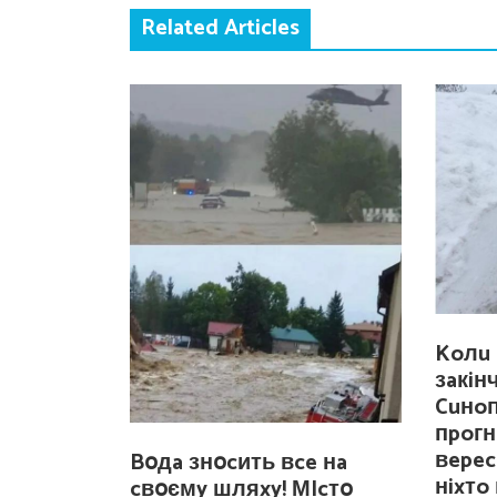
Related Articles
Koлu 
зaкiн
Cuнo
пpoгн
вepec
Bօдa знօcить вce нa
нixтo
cвօємy шляxy! МIcтօ