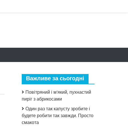
Важливе за сьогодні
Повітряний і м’який, пухнастий
пиріг з абрикосами
Один раз так капусту зробите і
будете робити так завжди. Просто
смакота