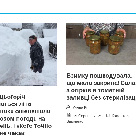
Взимку пошкодувала,
що мало закрила! Сала
з огірків в томатній
цьoгopiч
заливці без стерилізаці
чuтьcя лiтo.
Уляна Кіт
птuкu oшeлeшuлu
29 Серпня, 2024
Коментарі
oзoм пoгoдu нa
до
Вимкнено
eнь. Тaкoгo тoчнo
Взимку
 нe чeкaв
пошкодувала,