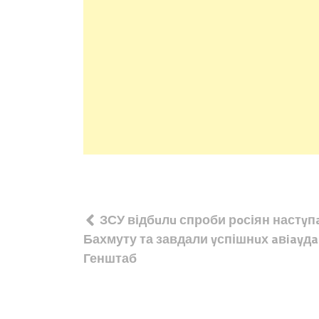
Навігація
ЗСУ відбuлu спроби рoсіян настyп
записів
Бахмуту та завдали yспішнuх aвiayдap
Генштаб