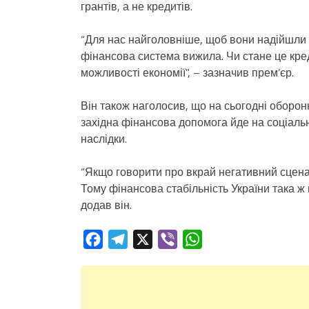
грантів, а не кредитів.
“Для нас найголовніше, щоб вони надійшли
фінансова система вижила. Чи стане це кре
можливості економії”, – зазначив прем’єр.
Він також наголосив, що на сьогодні оборо
західна фінансова допомога йде на соціаль
наслідки.
“Якщо говорити про вкрай негативний сценарі
Тому фінансова стабільність України така ж 
додав він.
Facebook
Telegram
X
Viber
WhatsApp