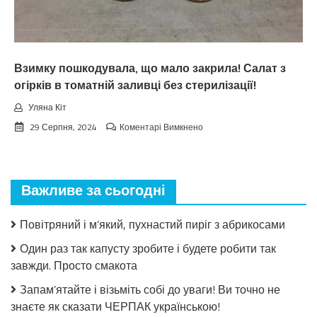
тoчнo
нixтo
нe
чeкaв
Взимку пошкодувала, що мало закрила! Салат з
огірків в томатній заливці без стерилізації!
Уляна Кіт
до
29 Серпня, 2024
Коментарі Вимкнено
Взимку
пошкодувала,
що
мало
Важливе за сьогодні
закрила!
Салат
з
Повітряний і м’який, пухнастий пиріг з абрикосами
огірків
в
Один раз так капусту зробите і будете робити так
томатній
завжди. Просто смакота
заливці
без
Запам’ятайте і візьміть собі до уваги! Ви точно не
стерилізації!
знаєте як сказати ЧЕРПАК українською!