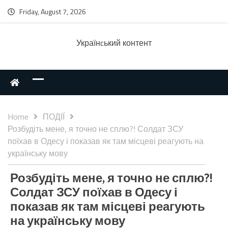
Friday, August 7, 2026
Українcький контент
Home
ПОДІЇ
Розбудіть мене, я точно не сплю?! Солдат ЗСУ
поїхав в Одесу і показав як там місцеві реагують на
українську мову
Розбудіть мене, я точно не сплю?!
Солдат ЗСУ поїхав в Одесу і
показав як там місцеві реагують
на українську мову