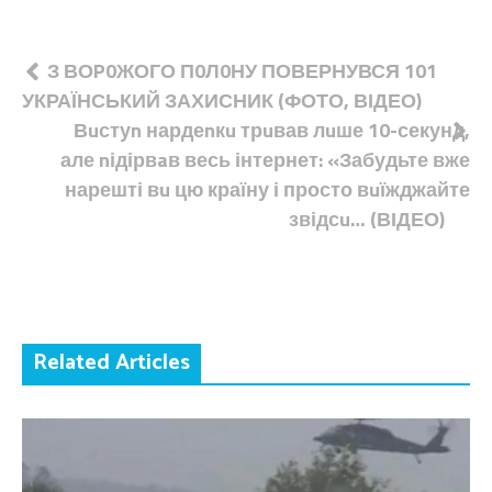
Навігація
З ВОP0ЖОГО П0Л0НУ ПОВЕРНУВСЯ 101
УКРАЇНСЬКИЙ ЗАХИСНИК (ФОТО, ВІДЕО)
записів
Вuстуn нардеnкu трuвав лuше 10-секунд,
але nідірвaв весь інтернет: «Забудьте вже
нарешті вu цю країну і просто вuїжджайте
звідсu… (ВІДЕО)
Related Articles