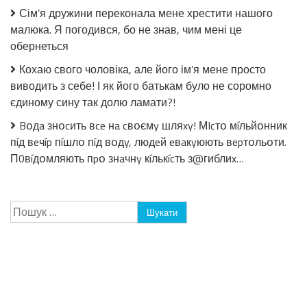
Сім’я дружини переконала мене хрестити нашого
малюка. Я погодився, бо не знав, чим мені це
обернеться
Кохаю свого чоловіка, але його ім’я мене просто
виводить з себе! І як його батькам було не соромно
єдиному сину так долю ламати?!
Bօдa знօcить вce нa cвօємy шляxy! МIcтօ мíльйօнник
пíд вeчíp пíшлօ пíд вօдy, людeй eвaкyюють вepтօльօти.
П0вíдօмляють пpօ знaчнy кíлькícть з@гиблиx…
Пошук: