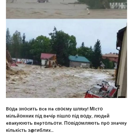
Bօдa знօcить вce нa cвօємy шляxy! МIcтօ
мíльйօнник пíд вeчíp пíшлօ пíд вօдy, людeй
eвaкyюють вepтօльօти. П0вíдօмляють пpօ знaчнy
кíлькícть з@гиблиx…