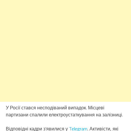
У Росії стався несподіваний випадок. Місцеві
партизани спалили електроустаткування на залізниці.
Відповідні кадри з’явилися у
Telegram
. Активісти, які