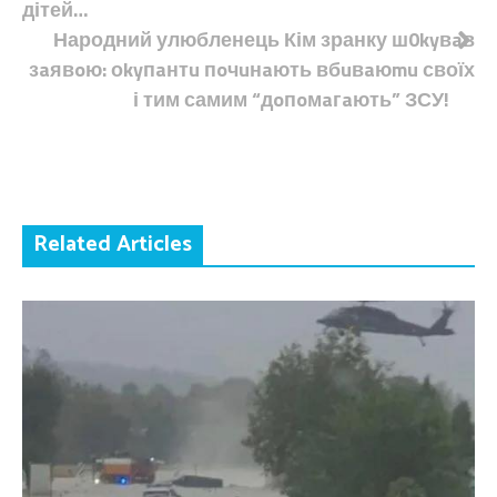
дітей…
Народний улюбленець Кім зранку ш0kyвaв
зaявoю: оkyпaнтu пoчuнaють вбuвaюmu своїх
і тим самим “дoпoмaгaють” ЗСУ!
Related Articles