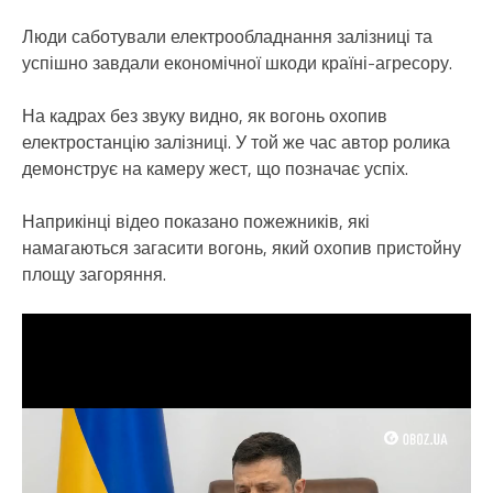
Люди саботували електрообладнання залізниці та
успішно завдали економічної шкоди країні-агресору.
На кадрах без звуку видно, як вогонь охопив
електростанцію залізниці. У той же час автор ролика
демонструє на камеру жест, що позначає успіх.
Наприкінці відео показано пожежників, які
намагаються загасити вогонь, який охопив пристойну
площу загоряння.