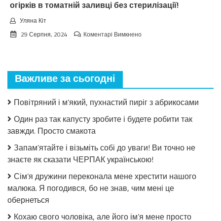
огірків в томатній заливці без стерилізації!
Уляна Кіт
до
29 Серпня, 2024
Коментарі Вимкнено
Взимку
пошкодувала,
що
мало
Важливе за сьогодні
закрила!
Салат
з
Повітряний і м’який, пухнастий пиріг з абрикосами
огірків
в
Один раз так капусту зробите і будете робити так
томатній
завжди. Просто смакота
заливці
без
Запам’ятайте і візьміть собі до уваги! Ви точно не
стерилізації!
знаєте як сказати ЧЕРПАК українською!
Сім’я дружини переконала мене хрестити нашого
малюка. Я погодився, бо не знав, чим мені це
обернеться
Кохаю свого чоловіка, але його ім’я мене просто