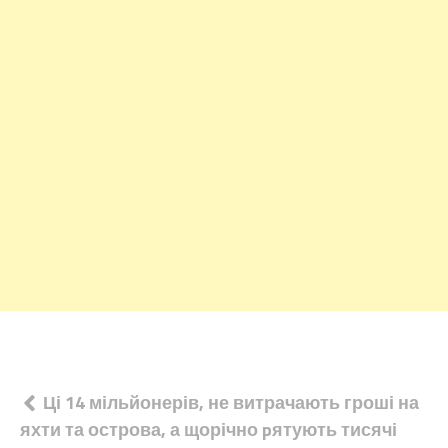
Навігація
Ці 14 мільйонерів, не витрачають гроші на
яхти та острова, а щорічно pятують тисячі
записів