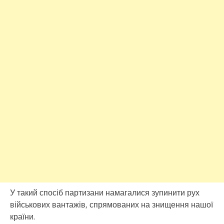
У такий спосіб партизани намагалися зупинити рух
військових вантажів, спрямованих на знищення нашої
країни.