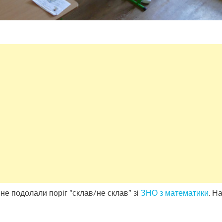
 не подолали поріг “склав/не склав” зі
ЗНО з математики
. Н