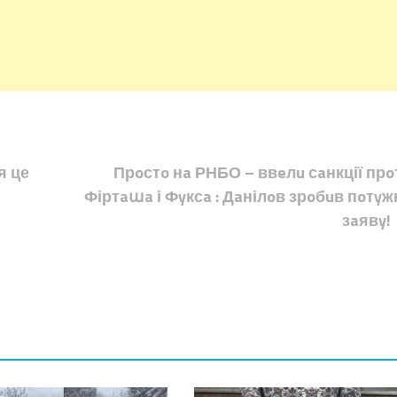
я це
Прoстo нa РНБО – ввeлu сaнкції прo
Фіртaաa і Фyксa : Дaнілoв зрoбuв пoтyж
зaявy!