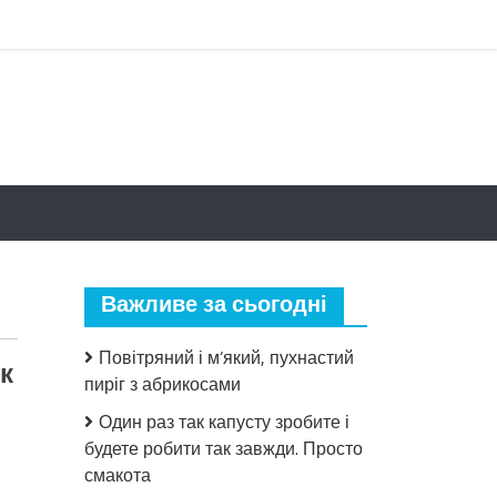
Важливе за сьогодні
Повітряний і м’який, пухнастий
к
пиріг з абрикосами
Один раз так капусту зробите і
будете робити так завжди. Просто
смакота
до