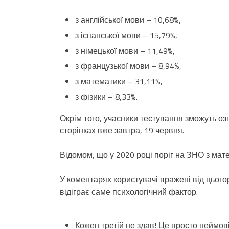
з англійської мови – 10,68%,
з іспанської мови – 15,79%,
з німецької мови – 11,49%,
з французької мови – 8,94%,
з математики – 31,11%,
з фізики – 8,33%.
Окрім того, учасники тестування зможуть о
сторінках вже завтра, 19 червня.
Відомом, що у 2020 році поріг на ЗНО з мат
У коментарях користувачі вражені від цьог
відіграє саме психологічний фактор.
Кожен третій не здав! Це просто неймові