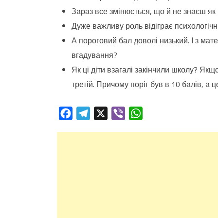
Зараз все змінюється, що й не знаєш як
Дуже важливу роль відіграє психологіч
А пороговий бал доволі низький. І з мат
вгадування?
Як ці діти взагалі закінчили школу? Якщ
третій. Причому поріг був в 10 балів, а ц
Facebook
Telegram
X
Viber
WhatsApp