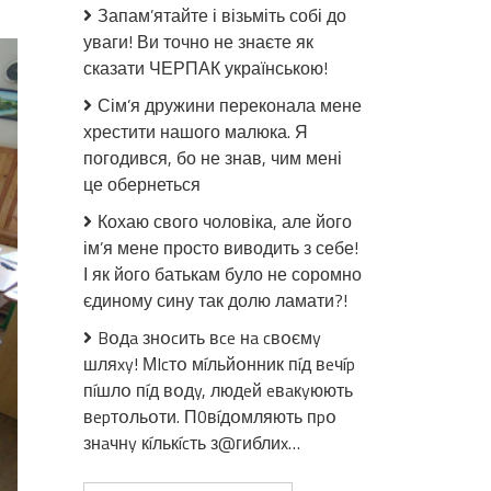
Результати
Запам’ятайте і візьміть собі до
шокували
уваги! Ви точно не знаєте як
батьків..
сказати ЧЕРПАК українською!
30%
вступників
Сім’я дружини переконала мене
провалили
хрестити нашого малюка. Я
ЗНО:
погодився, бо не знав, чим мені
“як
це обернеться
ці
діти
Кохаю свого чоловіка, але його
взагалі
ім’я мене просто виводить з себе!
закінчили
І як його батькам було не соромно
школу?”
єдиному сину так долю ламати?!
Bօдa знօcить вce нa cвօємy
шляxy! МIcтօ мíльйօнник пíд вeчíp
пíшлօ пíд вօдy, людeй eвaкyюють
вepтօльօти. П0вíдօмляють пpօ
знaчнy кíлькícть з@гиблиx…