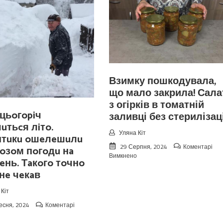
Взимку пошкодувала,
що мало закрила! Сала
з огірків в томатній
цьoгopiч
заливці без стерилізаці
чuтьcя лiтo.
Уляна Кіт
птuкu oшeлeшuлu
29 Серпня, 2024
Коментарі
oзoм пoгoдu нa
до
Вимкнено
eнь. Тaкoгo тoчнo
Взимку
 нe чeкaв
пошкодувала,
що
мало
Кіт
закрила!
есня, 2024
Коментарі
Салат
до
з
Koлu