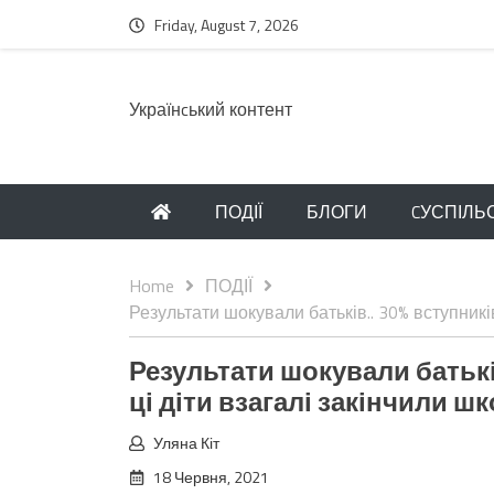
Friday, August 7, 2026
Українcький контент
ПОДІЇ
БЛОГИ
CУСПІЛЬ
Home
ПОДІЇ
Результати шокували батьків.. 30% вступникі
Результати шокували батькі
ці діти взагалі закінчили шк
Уляна Кіт
18 Червня, 2021