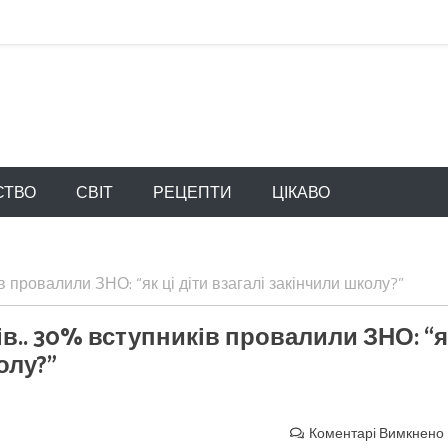
СТВО
СВІТ
РЕЦЕПТИ
ЦІКАВО
в провалили ЗНО: “як ці діти взагалі закінчили школу?”
в.. 30% вступників провалили ЗНО: “я
олу?”
Коментарі Вимкнено