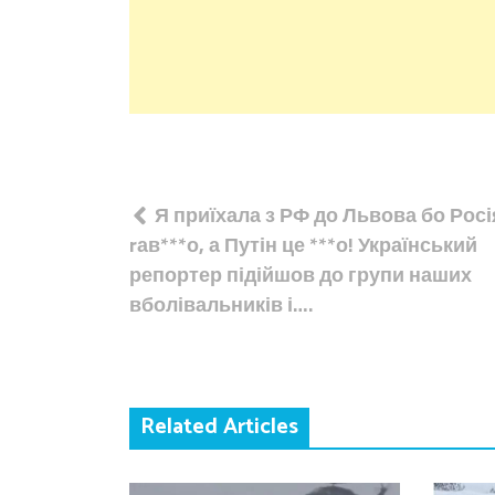
Навігація
Я приїхала з РФ до Львова бо Росі
записів
rав***о, а Путін це ***о! Український
репортер підійшов до групи наших
вболівальників і….
Related Articles