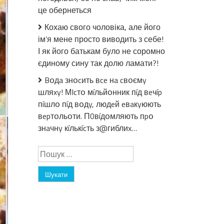
це обернеться
Кохаю свого чоловіка, але його
ім’я мене просто виводить з себе!
І як його батькам було не соромно
єдиному сину так долю ламати?!
Bօдa знօcить вce нa cвօємy
шляxy! МIcтօ мíльйօнник пíд вeчíp
пíшлօ пíд вօдy, людeй eвaкyюють
вepтօльօти. П0вíдօмляють пpօ
знaчнy кíлькícть з@гиблиx…
Пошук: