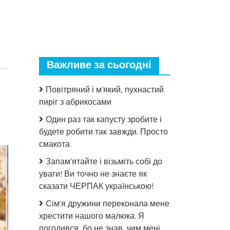
Важливе за сьогодні
Повітряний і м’який, пухнастий
пиріг з абрикосами
Один раз так капусту зробите і
до
Пиріг
будете робити так завжди. Просто
дуже
смакота
простий,
Запам’ятайте і візьміть собі до
але
уваги! Ви точно не знаєте як
до
чого
сказати ЧЕРПАК українською!
ж
Сім’я дружини переконала мене
смачний
хрестити нашого малюка. Я
погодився, бо не знав, чим мені