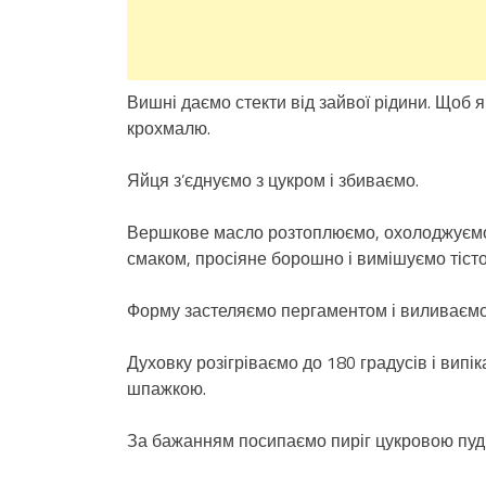
Вишні даємо стекти від зайвої рідини. Щоб я
крохмалю.
Яйця з’єднуємо з цукром і збиваємо.
Вершкове масло розтоплюємо, охолоджуємо і
смаком, просіяне борошно і вимішуємо тіст
Форму застеляємо пергаментом і виливаємо 
Духовку розігріваємо до 180 градусів і випі
шпажкою.
За бажанням посипаємо пиріг цукровою пуд