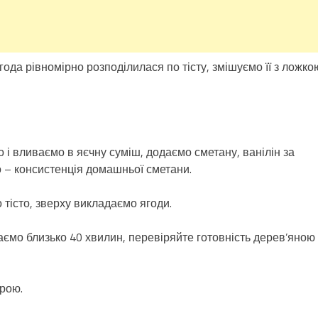
года рівномірно розподілилася по тісту, змішуємо її з ложко
 вливаємо в яєчну суміш, додаємо сметану, ванілін за
о – консистенція домашньої сметани.
тісто, зверху викладаємо ягоди.
каємо близько 40 хвилин, перевіряйте готовність дерев’яною
рою.