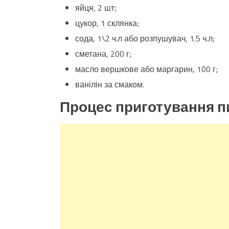
яйця, 2 шт;
цукор, 1 склянка;
сода, 1\2 ч.л або розпушувач, 1.5 ч.л;
сметана, 200 г;
масло вершкове або маргарин, 100 г;
ванілін за смаком.
Процес приготування п