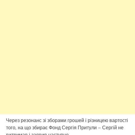
Через резонанс зі зборами грошей і різницею вартості
того, на що збирає Фонд Сергія Притули – Сергій не
витримав і заявив наступне