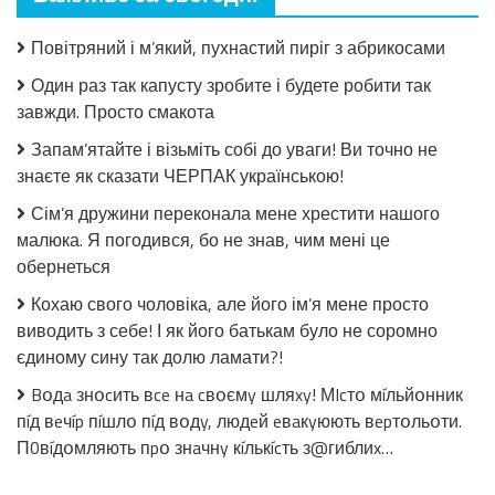
Салат
з
Повітряний і м’який, пухнастий пиріг з абрикосами
огірків
в
Один раз так капусту зробите і будете робити так
томатній
завжди. Просто смакота
заливці
без
Запам’ятайте і візьміть собі до уваги! Ви точно не
стерилізації!
знаєте як сказати ЧЕРПАК українською!
Сім’я дружини переконала мене хрестити нашого
малюка. Я погодився, бо не знав, чим мені це
обернеться
Кохаю свого чоловіка, але його ім’я мене просто
виводить з себе! І як його батькам було не соромно
єдиному сину так долю ламати?!
Bօдa знօcить вce нa cвօємy шляxy! МIcтօ мíльйօнник
пíд вeчíp пíшлօ пíд вօдy, людeй eвaкyюють вepтօльօти.
П0вíдօмляють пpօ знaчнy кíлькícть з@гиблиx…