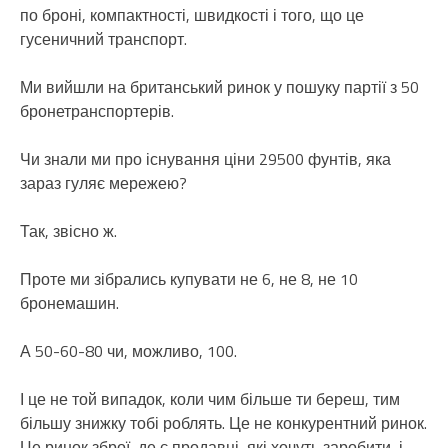
по броні, компактності, швидкості і того, що це
гусеничний транспорт.
Ми вийшли на британський ринок у пошуку партії з 50
бронетранспортерів.
Чи знали ми про існування ціни 29500 фунтів, яка
зараз гуляє мережею?
Так, звісно ж.
Проте ми зібрались купувати не 6, не 8, не 10
бронемашин.
А 50-60-80 чи, можливо, 100.
І це не той випадок, коли чим більше ти береш, тим
більшу знижку тобі роблять. Це не конкурентний ринок.
Це ринок зброї, де є продавці, які хочуть заробити, і