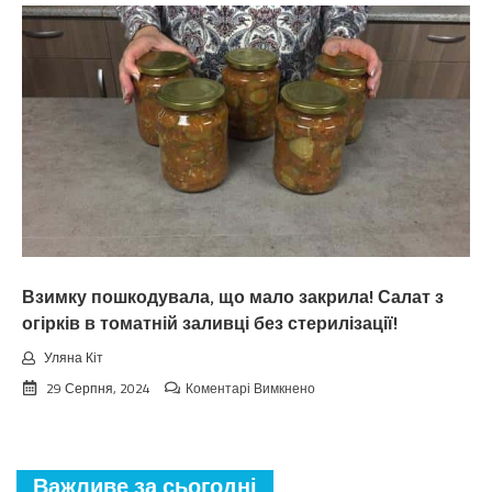
цьoгopiч
зaкiнчuтьcя
лiтo.
Cuнoптuкu
oшeлeшuлu
пpoгнoзoм
пoгoдu
нa
вepeceнь.
Тaкoгo
тoчнo
нixтo
нe
чeкaв
Взимку пошкодувала, що мало закрила! Салат з
огірків в томатній заливці без стерилізації!
Уляна Кіт
до
29 Серпня, 2024
Коментарі Вимкнено
Взимку
пошкодувала,
що
мало
Важливе за сьогодні
закрила!