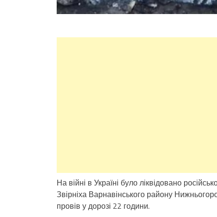
На війні в Україні було ліквідовано російськ
Звірніха Варнавінського району Нижньогород
провів у дорозі 22 години.