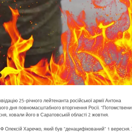
відацію 25-річного лейтенанта російської армії Антона
шого дня повномасштабного вторгнення Росії. “Потомствени
ня, ховали його в Саратовській області 2 жовтня.
 РФ Олексій Харечко, який був “денацифікований” 1 вересня.