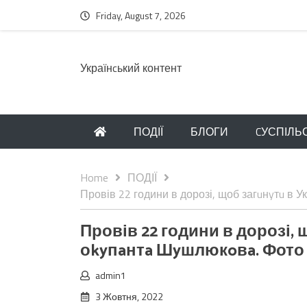
Friday, August 7, 2026
Українcький контент
ПОДІЇ
БЛОГИ
CУСПІЛЬ
Home
ПОДІЇ
Провів 22 години в дорозі, щоб загuнyтu в У
Провів 22 години в дорозі, щ
оkyпaнтa Шyшлюкoвa. Фото
admin1
3 Жовтня, 2022