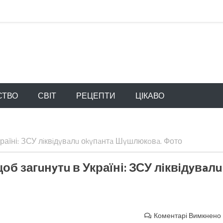
СТВО
СВІТ
РЕЦЕПТИ
ЦІКАВО
країні: ЗСУ лiквiдyвaлu оkyпaнтa Шyшлюкoвa. Фото
об загuнyтu в Україні: ЗСУ лiквiдyвaлu
Коментарі Вимкнено