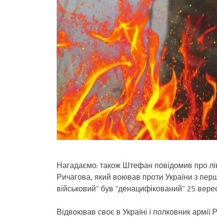
Нагадаємо: також Штефан повідомив про лік
Ричагова, який воював проти України з пер
військовий” був “денацифікований” 25 верес
Відвоював своє в Україні і полковник армії