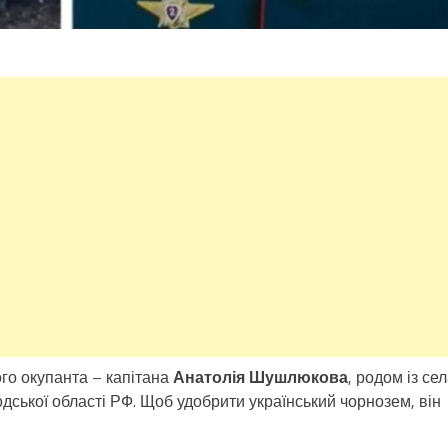
ого окупанта – капітана
Анатолія Шушлюкова
, родом із се
ської області РФ. Щоб удобрити український чорнозем, він