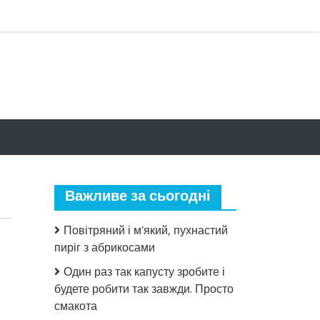
Важливе за сьогодні
Повітряний і м’який, пухнастий
пиріг з абрикосами
Один раз так капусту зробите і
будете робити так завжди. Просто
смакота
до