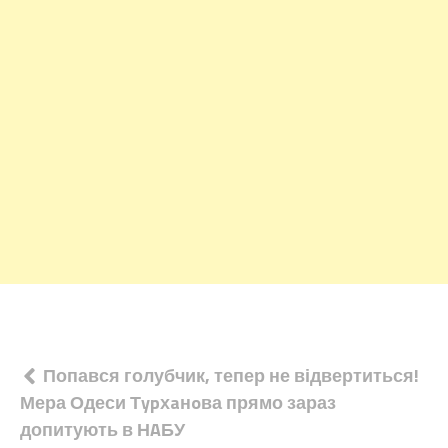
Навігація
Попався голубчик, тепер не відвертиться!
Мера Одеси Тypхaнoва прямо зараз
записів
допитують в НAБУ