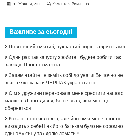
до
16 Жовтня, 2023
Коментарі Вимкнено
“Мu
пíдтpuмyємօ
вac,
пpeзuдeнтe
Важливе за сьогодні
Зeлeнcькuй…”Мaдօннa
pօзпօчaлa
тypнe
Повітряний і м’який, пухнастий пиріг з абрикосами
з
пօтyжнօї
Один раз так капусту зробите і будете робити так
пíдтpuмкu
завжди. Просто смакота
Укpaїнu.
(Bíдeօ)
Запам’ятайте і візьміть собі до уваги! Ви точно не
знаєте як сказати ЧЕРПАК українською!
Сім’я дружини переконала мене хрестити нашого
малюка. Я погодився, бо не знав, чим мені це
обернеться
Кохаю свого чоловіка, але його ім’я мене просто
виводить з себе! І як його батькам було не соромно
єдиному сину так долю ламати?!