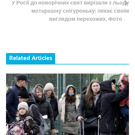
У Росії до новорічних свят вирізали з льоду
мотoрoшну снігуроньку: лякає своїм
виглядом перехожих. Фото
Related Articles