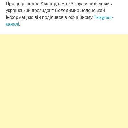
Про це рішення Амстердама 23 грудня повідомив
український президент Володимир Зеленський.
Інформацією він поділився в офіційному
Telegram-
каналі
.