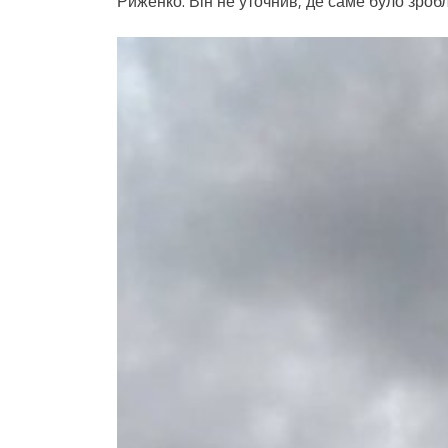
Риженко. Він не уточнив, де саме було зробл