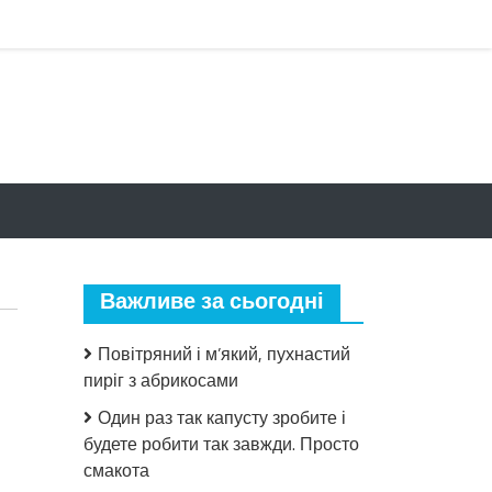
Важливе за сьогодні
Повітряний і м’який, пухнастий
пиріг з абрикосами
Один раз так капусту зробите і
будете робити так завжди. Просто
до
смакота
Прапор