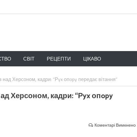
СТВО
СВІТ
РЕЦЕПТИ
ЦІКАВО
 над Херсоном, кадри: “Рyx опopy передає вітання”
ад Херсоном, кадри: “Рyx опopy
Коментарі Вимкнено