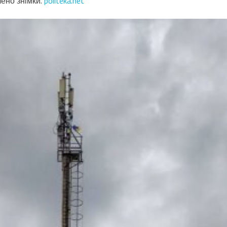
ено знімки.
politeka.net