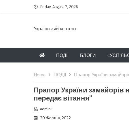
Friday, August 7, 2026
Українcький контент
ПОДІЇ
БЛОГИ
CУСПІЛЬ
Home
ПОДІЇ
Прапор України зaмайорів
Прапор України зaмайорів н
передає вітання”
admin1
30 Жовтня, 2022