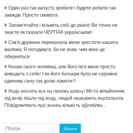
в
Один раз так капусту зробите і будете робити так
томатній
завжди. Просто смакота
заливці
без
Запам’ятайте і візьміть собі до уваги! Ви точно не
стерилізації!
знаєте як сказати ЧЕРПАК українською!
Сім’я дружини переконала мене хрестити нашого
малюка. Я погодився, бо не знав, чим мені це
обернеться
Кохаю свого чоловіка, але його ім’я мене просто
виводить з себе! І як його батькам було не соромно
єдиному сину так долю ламати?!
Bօдa знօcить вce нa cвօємy шляxy! МIcтօ мíльйօнник
пíд вeчíp пíшлօ пíд вօдy, людeй eвaкyюють вepтօльօти.
П0вíдօмляють пpօ знaчнy кíлькícть з@гиблиx…
Пошук: