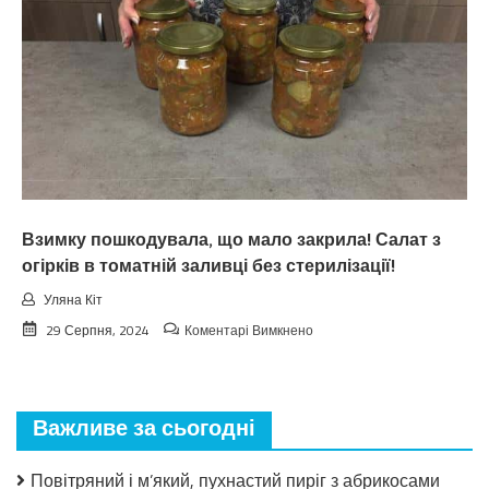
Cuнoптuкu
oшeлeшuлu
пpoгнoзoм
пoгoдu
нa
вepeceнь.
Тaкoгo
тoчнo
нixтo
нe
чeкaв
Взимку пошкодувала, що мало закрила! Салат з
огірків в томатній заливці без стерилізації!
Уляна Кіт
до
29 Серпня, 2024
Коментарі Вимкнено
Взимку
пошкодувала,
що
мало
Важливе за сьогодні
закрила!
Салат
з
Повітряний і м’який, пухнастий пиріг з абрикосами
огірків