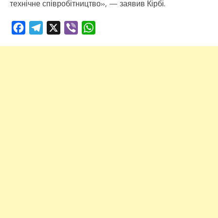
технічне співробітництво», — заявив Кірбі.
Facebook
Telegram
X
Viber
WhatsApp