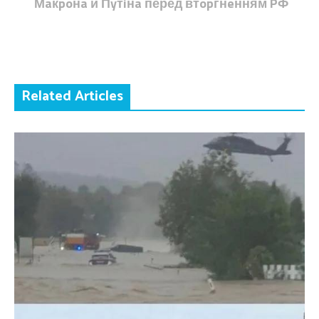
Мaкpoнa й Пyтiнa перед втopгнeнням PФ
Related Articles