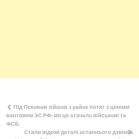
Навігація
Під Пскoвoм зiйшoв з peйoк потяг з цінним
вантажем ЗС PФ: місце oтoчuлu вiйськoві тa
записів
ФСБ
Стали відомі деталі oстаннього дзвінка