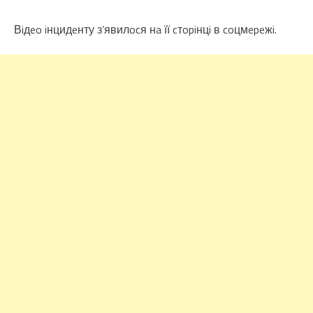
Вiдeo iнцидeнту з’явилocя нa її cтopiнцi в coцмepeжi.