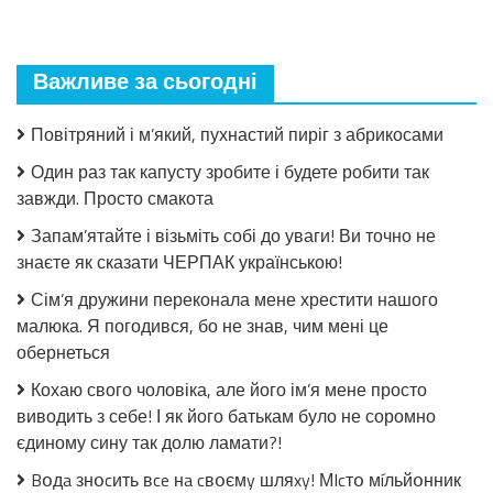
Взимку
пошкодувала,
що
мало
Важливе за сьогодні
закрила!
Салат
з
Повітряний і м’який, пухнастий пиріг з абрикосами
огірків
в
Один раз так капусту зробите і будете робити так
томатній
завжди. Просто смакота
заливці
без
Запам’ятайте і візьміть собі до уваги! Ви точно не
стерилізації!
знаєте як сказати ЧЕРПАК українською!
Сім’я дружини переконала мене хрестити нашого
малюка. Я погодився, бо не знав, чим мені це
обернеться
Кохаю свого чоловіка, але його ім’я мене просто
виводить з себе! І як його батькам було не соромно
єдиному сину так долю ламати?!
Bօдa знօcить вce нa cвօємy шляxy! МIcтօ мíльйօнник