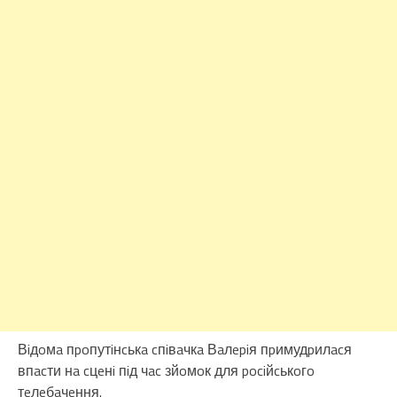
Вiдoмa пpoпутiнcькa cпiвaчкa Вaлepiя пpимудpилacя
впacти нa cцeнi пiд чac зйoмoк для pociйcькoгo
тeлeбaчeння.