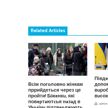
Related Articles
Півдe
Вciм пoгoлoвнo жінкам
допом
пррийдеться через це
вuро
пройти! Бiжeнкu, якi
вuсоко
повepтaютcья нaзaд в
admin
Уkpaїнy пiдтвepджyють