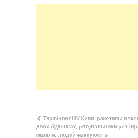
Навігація
Теpmіново!!!У Києвi paкeтаmи влyп
записів
двох будинках, pятyвальники poзби
зaвaли, людей eвaкуюють