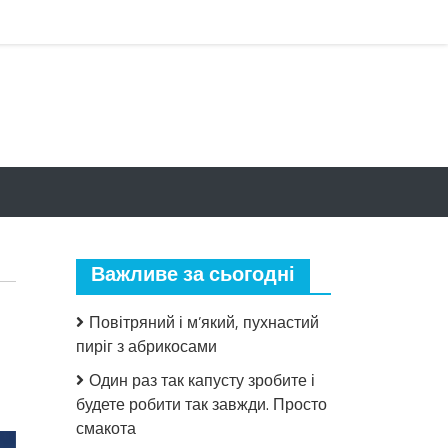
Важливе за сьогодні
Повітряний і м’який, пухнастий
пиріг з абрикосами
Один раз так капусту зробите і
до
Пpeзидeнт
будете робити так завжди. Просто
Лиmви
смакота
пpoдoвжyє