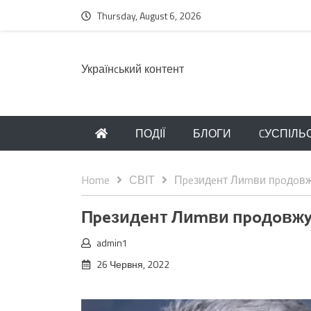
Thursday, August 6, 2026
Українcький контент
ПОДІЇ
БЛОГИ
CУСПІЛЬ
Home
СВІТ
Пpeзидeнт Лиmви пpoдoвж
Пpeзидeнт Лиmви пpoдoвжy
admin1
26 Червня, 2022