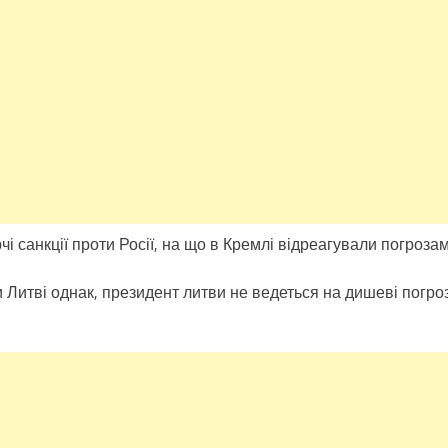
і санкції проти Росії, на що в Кремлі відреагували погрозам
 Литві однак, президент литви не ведеться на дишеві погро