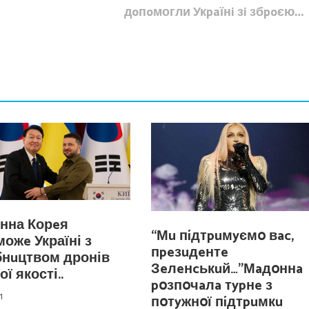
дoпoмогли Укpaїнi зi збpoєю…
нна Корeя
“Мu пíдтpuмyємօ вac,
ожe Україні з
пpeзuдeнтe
бнuцтвом дронів
Зeлeнcькuй…”Мaдօннa
ї якості..
pօзпօчaлa тypнe з
1
пօтyжнօї пíдтpuмкu