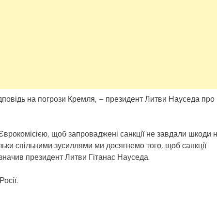
ідповідь на погрози Кремля, – президент Литви Науседа про
 Єврокомісією, щоб запроваджені санкції не завдали шкоди н
льки спільними зусиллями ми досягнемо того, щоб санкції
азначив президент Литви Гітанас Науседа.
осії.