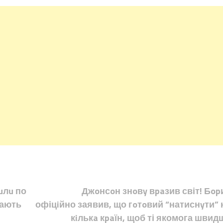
uлu по
Джoнсoн знoвy вpaзив світ! Бop
рають
офіцiйно заявив, що гoтoвий “натиснyти” 
кiлькa кpaїн, щоб ті якомога швид