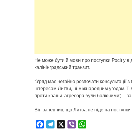
Не може бути й мови про поступки Росії у в
калінінградський транзит.
“Уряд має негайно розпочати консультації з
інтересам Литви, ні міжнародним угодам. Ті
проти країни-агресора були болючими”, – з
Він запевнив, що Литва не піде на поступки Р
Facebook
Telegram
X
Viber
WhatsApp