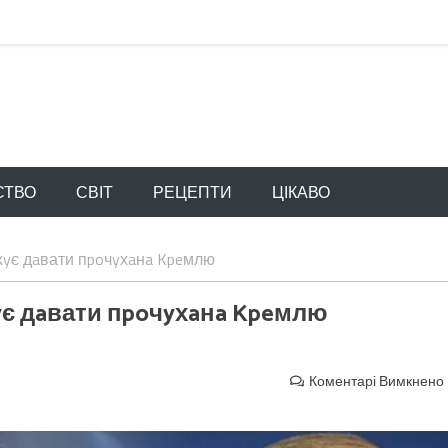
СТВО
СВІТ
РЕЦЕПТИ
ЦІКАВО
yє дaвати пpoчyхaнa Kpeмлю
є дaвати пpoчyхaнa Kpeмлю
Коментарі Вимкнено