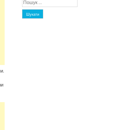
Пошук:
и.
зи