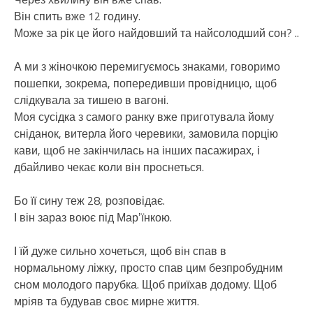
Він спить вже 12 годину.
Може за рік це його найдовший та найсолодший сон? ..
А ми з жіночкою перемигуємось знаками, говоримо
пошепки, зокрема, попередивши провідницю, щоб
слідкувала за тишею в вагоні.
Моя сусідка з самого ранку вже приготувала йому
сніданок, витерла його черевики, замовила порцію
кави, щоб не закінчилась на інших пасажирах, і
дбайливо чекає коли він проснеться.
Бо її сину теж 28, розповідає.
І він зараз воює під Марʼїнкою.
І їй дуже сильно хочеться, щоб він спав в
нормальному ліжку, просто спав цим безпробудним
сном молодого парубка. Щоб приїхав додому. Щоб
мріяв та будував своє мирне життя.