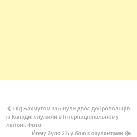
Навігація
Під Бахмутом заruнули двоє добровольців
із Канади: служили в Інтернаціональному
записів
легіоні. Фото
Йому було 27: у бою з оkупантами на