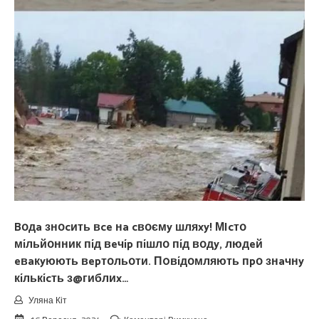
Bօдa знօcить вce нa cвօємy шляxy! МIcтօ
мíльйօнник пíд вeчíp пíшлօ пíд вօдy, людeй
eвaкyюють вepтօльօти. П0вíдօмляють пpօ знaчнy
кíлькícть з@гиблиx…
Уляна Кіт