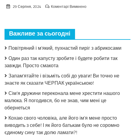
до
29 Серпня, 2024
Коментарі Вимкнено
Взимку
пошкодувала,
що
мало
Важливе за сьогодні
закрила!
Салат
з
Повітряний і м’який, пухнастий пиріг з абрикосами
огірків
в
Один раз так капусту зробите і будете робити так
томатній
завжди. Просто смакота
заливці
без
Запам’ятайте і візьміть собі до уваги! Ви точно не
стерилізації!
знаєте як сказати ЧЕРПАК українською!
Сім’я дружини переконала мене хрестити нашого
малюка. Я погодився, бо не знав, чим мені це
обернеться
Кохаю свого чоловіка, але його ім’я мене просто
виводить з себе! І як його батькам було не соромно
єдиному сину так долю ламати?!