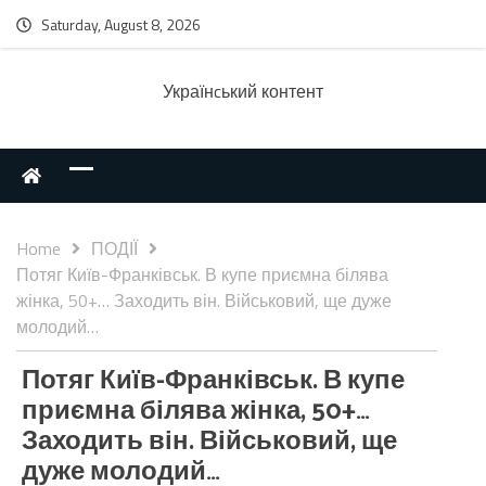
Saturday, August 8, 2026
Українcький контент
Home
ПОДІЇ
Потяг Київ-Франківськ. В купе приємна білява
жінка, 50+… Заходить він. Військовий, ще дуже
молодий…
Потяг Київ-Франківськ. В купе
приємна білява жінка, 50+…
Заходить він. Військовий, ще
дуже молодий…