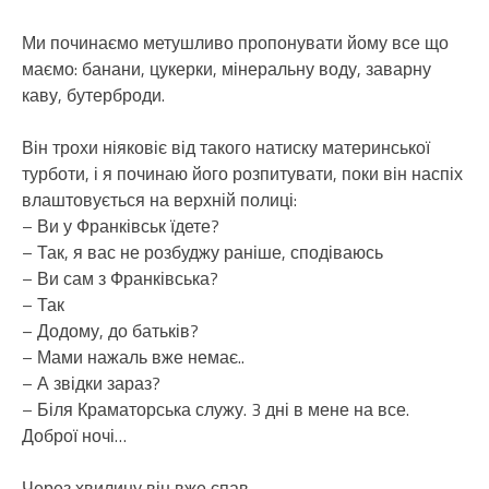
Ми починаємо метушливо пропонувати йому все що
маємо: банани, цукерки, мінеральну воду, заварну
каву, бутерброди.
Він трохи ніяковіє від такого натиску материнської
турботи, і я починаю його розпитувати, поки він наспіх
влаштовується на верхній полиці:
– Ви у Франківськ їдете?
– Так, я вас не розбуджу раніше, сподіваюсь
– Ви сам з Франківська?
– Так
– Додому, до батьків?
– Мами нажаль вже немає..
– А звідки зараз?
– Біля Краматорська служу. 3 дні в мене на все.
Доброї ночі…
Через хвилину він вже спав.