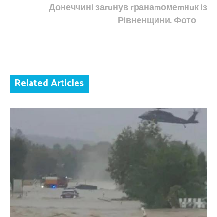
Донеччині заruнув rранаmомеmнuк із
Рівненщини. Фото
Related Articles