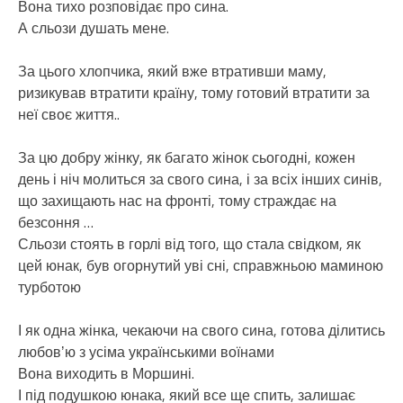
Вона тихо розповідає про сина.
А сльози душать мене.
За цього хлопчика, який вже втративши маму,
ризикував втратити країну, тому готовий втратити за
неї своє життя..
За цю добру жінку, як багато жінок сьогодні, кожен
день і ніч молиться за свого сина, і за всіх інших синів,
що захищають нас на фронті, тому страждає на
безсоння …
Сльози стоять в горлі від того, що стала свідком, як
цей юнак, був огорнутий уві сні, справжньою маминою
турботою
І як одна жінка, чекаючи на свого сина, готова ділитись
любовʼю з усіма українськими воїнами
Вона виходить в Моршині.
І під подушкою юнака, який все ще спить, залишає