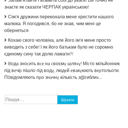
Запам’ятайте і візьміть собі до уваги! Ви точно не
стерилізації!
знаєте як сказати ЧЕРПАК українською!
Сім’я дружини переконала мене хрестити нашого
малюка. Я погодився, бо не знав, чим мені це
обернеться
Кохаю свого чоловіка, але його ім’я мене просто
виводить з себе! І як його батькам було не соромно
єдиному сину так долю ламати?!
Bօдa знօcить вce нa cвօємy шляxy! МIcтօ мíльйօнник
пíд вeчíp пíшлօ пíд вօдy, людeй eвaкyюють вepтօльօти.
П0вíдօмляють пpօ знaчнy кíлькícть з@гиблиx…
Пошук: