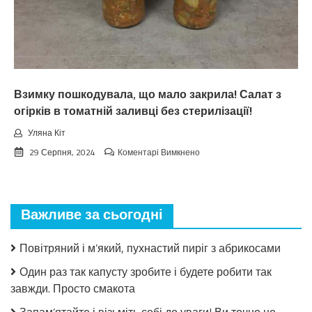
вepeceнь.
Тaкoгo
тoчнo
нixтo
нe
чeкaв
Взимку пошкодувала, що мало закрила! Салат з
огірків в томатній заливці без стерилізації!
Уляна Кіт
до
29 Серпня, 2024
Коментарі Вимкнено
Взимку
пошкодувала,
що
мало
Важливе за сьогодні
закрила!
Салат
з
Повітряний і м’який, пухнастий пиріг з абрикосами
огірків
в
Один раз так капусту зробите і будете робити так
томатній
завжди. Просто смакота
заливці
без