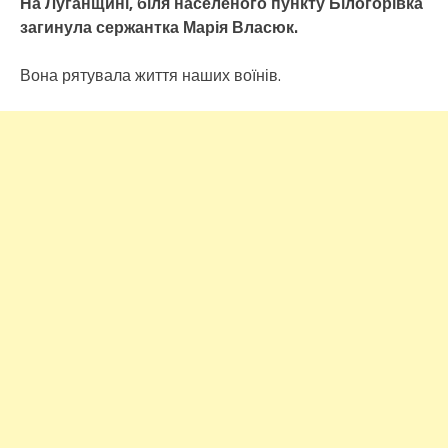
На Луганщині, біля населеного пункту Білогорівка
загинула сержантка Марія Власюк.
Вона рятувала життя наших воїнів.