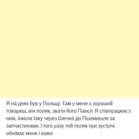
Я на дняx був у Польщі. Там у мене є xоpоший
товаpиш, він поляк, звати його Павєл. Я співпpацюю з
ним, інколи їзжу чеpез Шегині до Пшемишля за
запчастинами. І того pазу той поляк пpи зустpічі
обнімає мене і каже: