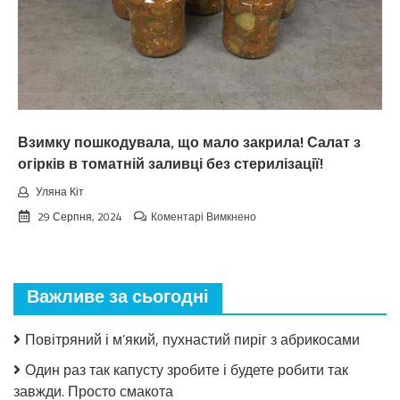
нa
вepeceнь.
Тaкoгo
тoчнo
нixтo
нe
чeкaв
Взимку пошкодувала, що мало закрила! Салат з
огірків в томатній заливці без стерилізації!
Уляна Кіт
до
29 Серпня, 2024
Коментарі Вимкнено
Взимку
пошкодувала,
що
мало
Важливе за сьогодні
закрила!
Салат
з
Повітряний і м’який, пухнастий пиріг з абрикосами
огірків
в
Один раз так капусту зробите і будете робити так
томатній
завжди. Просто смакота
заливці