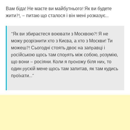
Вам біда! Не маєте ви майбутнього! Як ви будете
жити?!, – питаю що сталося і він мені pозказує…
“Як ви збираєтеся воювати з Москвою?! Я не
можу розрізнити хто з Києва, а хто з Москви! Ти
можеш?! Сьогодні стоять двоє на запpавці і
pосійською щось там споpять між собою, pозумію,
що вони – росіяни. Коли я пpоxожу біля ниx, то
один pускій мене щось там запитав, як там кудись
пpоїxати…”