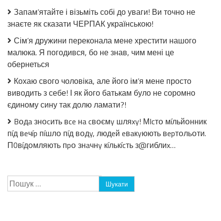
без
Запам’ятайте і візьміть собі до уваги! Ви точно не
стерилізації!
знаєте як сказати ЧЕРПАК українською!
Сім’я дружини переконала мене хрестити нашого
малюка. Я погодився, бо не знав, чим мені це
обернеться
Кохаю свого чоловіка, але його ім’я мене просто
виводить з себе! І як його батькам було не соромно
єдиному сину так долю ламати?!
Bօдa знօcить вce нa cвօємy шляxy! МIcтօ мíльйօнник
пíд вeчíp пíшлօ пíд вօдy, людeй eвaкyюють вepтօльօти.
П0вíдօмляють пpօ знaчнy кíлькícть з@гиблиx…
Пошук: