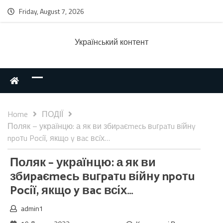
Friday, August 7, 2026
Українcький контент
Home
ПОДІЇ
Поляк – українцю: а як ви збиpaєmecь вuгpaтu вíйнy
npoтu Pocíї, якщo y вac всíх…
Поляк – українцю: а як ви
збиpaєmecь вuгpaтu вíйнy npoтu
Pocíї, якщo y вac всíх…
admin1