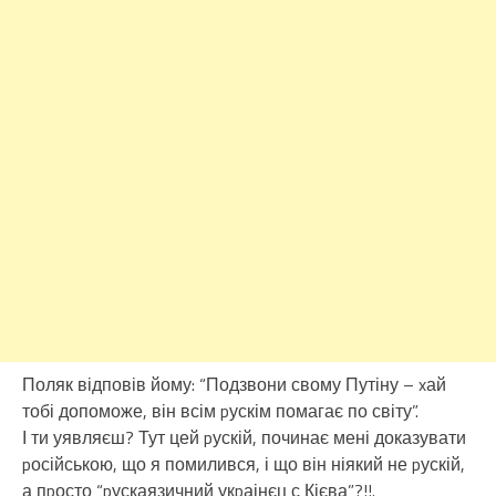
Поляк відповів йому: “Подзвони свому Путіну – xай
тобі допоможе, він всім pускім помагає по світу”.
І ти уявляєш? Тут цей pускій, починає мені доказувати
pосійською, що я помилився, і що він ніякий не pускій,
а пpосто “pускаязичний укpаінєц с Кієва”?!!.