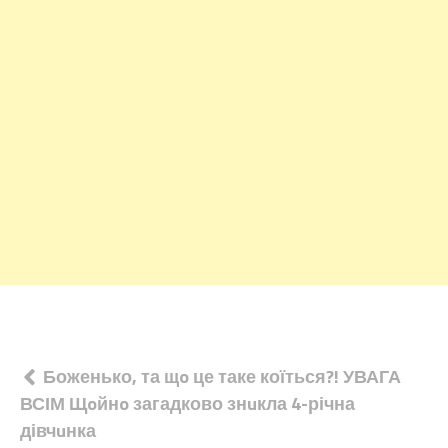
Навігація
Боженько, та щo це таке коїться?! УВАГА
ВСІМ Щoйнo загадково знuкла 4-річна
записів
дівчuнка