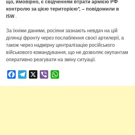
що, ймовірно, є свідченням втрати армією РФ
контролю за цією територією”, – повідомили в
ISW
.
За їхніми даними, росіяни зазнають невдач на цій
ділянці фронту через послаблення своєї артилерії, а
також через надмірну централізацію російського
військового командування, що не дозволяє окупантам
оперативно реагувати на зміну ситуації.
Facebook
Telegram
X
Viber
WhatsApp