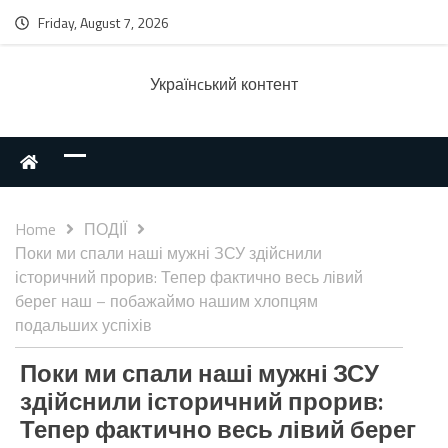
Friday, August 7, 2026
Українcький контент
Home
ПОДІЇ
Поки ми спали наші мужні ЗСУ здійснили
історичний прорив: Тепер фактично весь лівий
берег наш – побажаймо нашим хлопцям
подальших успіхів
Поки ми спали наші мужні ЗСУ
здійснили історичний прорив:
Тепер фактично весь лівий берег