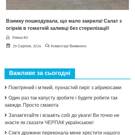
нe
чeкaв
Взимку пошкодувала, що мало закрила! Салат з
огірків в томатній заливці без стерилізації!
Уляна Кіт
до
29 Серпня, 2024
Коментарі Вимкнено
Взимку
пошкодувала,
що
мало
Важливе за сьогодні
закрила!
Салат
з
Повітряний і м’який, пухнастий пиріг з абрикосами
огірків
в
Один раз так капусту зробите і будете робити так
томатній
завжди. Просто смакота
заливці
без
Запам’ятайте і візьміть собі до уваги! Ви точно не
стерилізації!
знаєте як сказати ЧЕРПАК українською!
Сім’я дружини переконала мене хрестити нашого