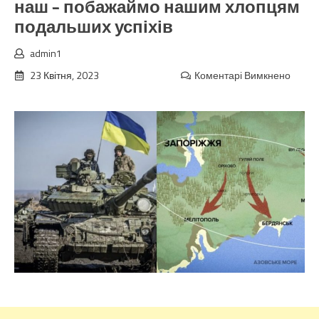
наш – побажаймо нашим хлопцям
подальших успіхів
admin1
23 Квітня, 2023
Коментарі Вимкнено
до
Поки
ми
спали
наші
мужні
ЗСУ
здійс
істор
прори
Тепер
факти
весь
лівий
берег
наш
–