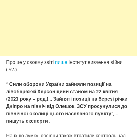
Про це у своєму звіті
пише
Інститут вивчення війни
(ISW).
”
Сили оборони України зайняли позиції на
лівобережжі Херсонщини станом на 22 квітня
(2023 року – ред.)… Зайняті позиції на березі річки
Дніпро на північ від Олешок. ЗСУ просунулися до
північної околиці цього населеного пункту”, –
пишуть експерти
.
На їхню думку, росіяни також втратили контроль над