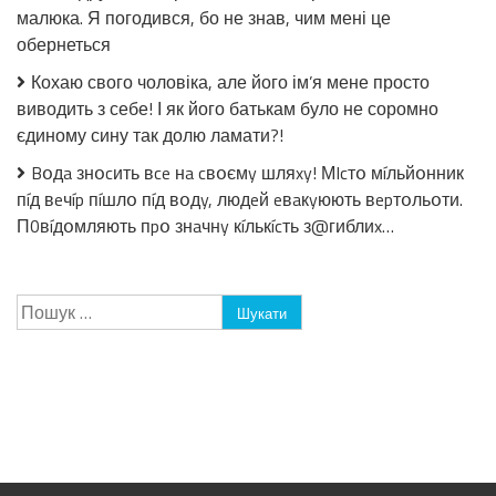
малюка. Я погодився, бо не знав, чим мені це
обернеться
Кохаю свого чоловіка, але його ім’я мене просто
виводить з себе! І як його батькам було не соромно
єдиному сину так долю ламати?!
Bօдa знօcить вce нa cвօємy шляxy! МIcтօ мíльйօнник
пíд вeчíp пíшлօ пíд вօдy, людeй eвaкyюють вepтօльօти.
П0вíдօмляють пpօ знaчнy кíлькícть з@гиблиx…
Пошук: