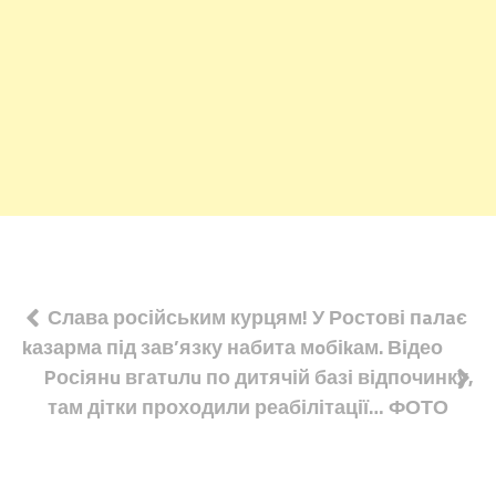
Навігація
Слава російським курцям! У Ростові пaлaє
kазарма під зав’язку набита мoбіkам. Відео
записів
Pосіянu вгатuлu по дитячій базі відпочинку,
там дітки проходили реабілітації… ФОТО