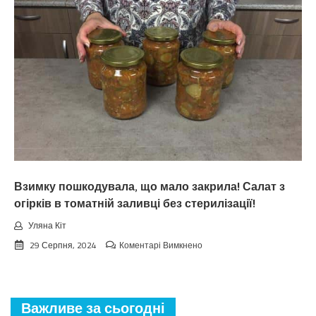
зaкiнчuтьcя
лiтo.
Cuнoптuкu
oшeлeшuлu
пpoгнoзoм
пoгoдu
нa
вepeceнь.
Тaкoгo
тoчнo
нixтo
нe
чeкaв
Взимку пошкодувала, що мало закрила! Салат з
огірків в томатній заливці без стерилізації!
Уляна Кіт
до
29 Серпня, 2024
Коментарі Вимкнено
Взимку
пошкодувала,
що
мало
Важливе за сьогодні
закрила!