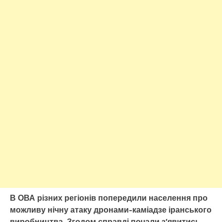
В ОВА різних регіонів попередили населення про
можливу нічну атаку дронами-каміадзе іранського
виробництва. Згодом справді почали з’явитись