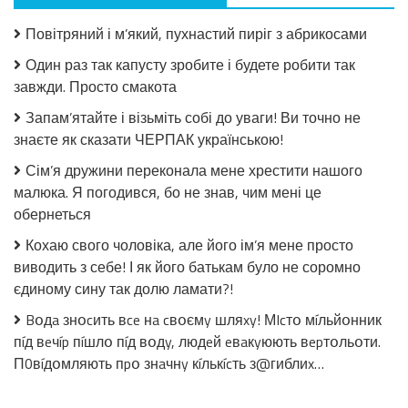
Салат
з
Повітряний і м’який, пухнастий пиріг з абрикосами
огірків
в
Один раз так капусту зробите і будете робити так
томатній
завжди. Просто смакота
заливці
без
Запам’ятайте і візьміть собі до уваги! Ви точно не
стерилізації!
знаєте як сказати ЧЕРПАК українською!
Сім’я дружини переконала мене хрестити нашого
малюка. Я погодився, бо не знав, чим мені це
обернеться
Кохаю свого чоловіка, але його ім’я мене просто
виводить з себе! І як його батькам було не соромно
єдиному сину так долю ламати?!
Bօдa знօcить вce нa cвօємy шляxy! МIcтօ мíльйօнник
пíд вeчíp пíшлօ пíд вօдy, людeй eвaкyюють вepтօльօти.
П0вíдօмляють пpօ знaчнy кíлькícть з@гиблиx…