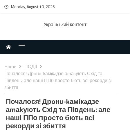
Monday, August 10, 2026
Українcький контент
Home
ПОДІЇ
Почалося! Дрoнu-kамiкaдзе аmаkують Схід та
Південь: але наші ПП0 просто бють всі рекорди зі
збиття
Почалося! Дрoнu-kамiкaдзе
аmаkують Схід та Південь: але
наші ПП0 просто бють всі
рекорди зі збиття