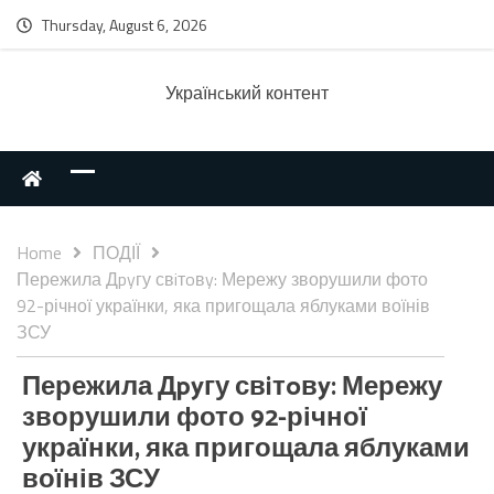
Thursday, August 6, 2026
Українcький контент
Home
ПОДІЇ
Пережила Дpyгу свiтoвy: Мережу зворушили фото
92-річної українки, яка пригощала яблуками воїнів
ЗСУ
Пережила Дpyгу свiтoвy: Мережу
зворушили фото 92-річної
українки, яка пригощала яблуками
воїнів ЗСУ