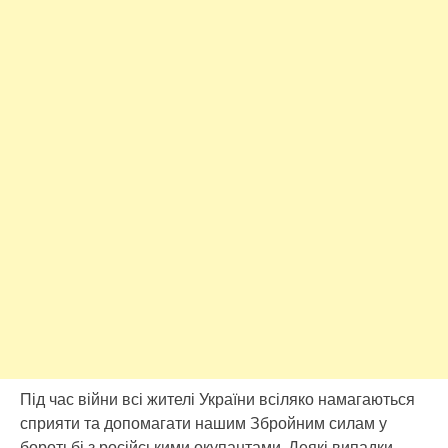
Під час війни всі жителі України всіляко намагаються
сприяти та допомагати нашим Збройним силам у
боротьбі з російськими окупантами. Деякі випадки