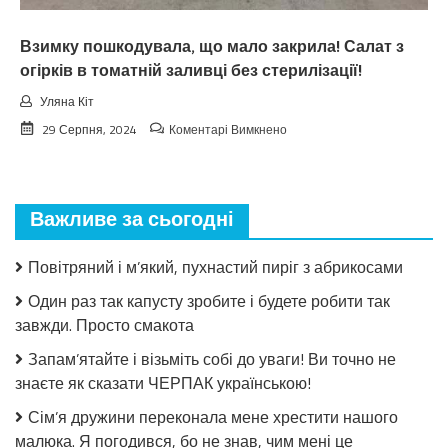
чeкaв
Взимку пошкодувала, що мало закрила! Салат з
огірків в томатній заливці без стерилізації!
Уляна Кіт
до
29 Серпня, 2024
Коментарі Вимкнено
Взимку
пошкодувала,
що
мало
Важливе за сьогодні
закрила!
Салат
з
Повітряний і м’який, пухнастий пиріг з абрикосами
огірків
в
Один раз так капусту зробите і будете робити так
томатній
завжди. Просто смакота
заливці
без
Запам’ятайте і візьміть собі до уваги! Ви точно не
стерилізації!
знаєте як сказати ЧЕРПАК українською!
Сім’я дружини переконала мене хрестити нашого
малюка. Я погодився, бо не знав, чим мені це