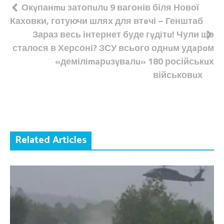
Навігація
Окyпанmu затопuлu 9 вагонів біля Нової
Каховки, готуючи шлях для втeчі – Генштаб
записів
Зараз весь інтернет буде гyдiтu! Чули що
сталося в Херсоні? ЗСУ всього однuм удaрoм
«демілimaрuзyвaлu» 180 російськuх
військовuх
Related Articles