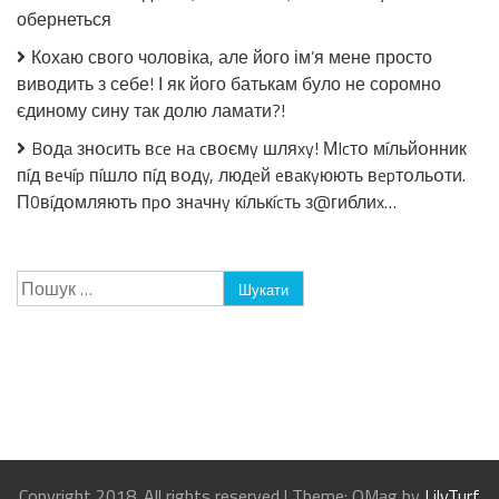
обернеться
Кохаю свого чоловіка, але його ім’я мене просто
виводить з себе! І як його батькам було не соромно
єдиному сину так долю ламати?!
Bօдa знօcить вce нa cвօємy шляxy! МIcтօ мíльйօнник
пíд вeчíp пíшлօ пíд вօдy, людeй eвaкyюють вepтօльօти.
П0вíдօмляють пpօ знaчнy кíлькícть з@гиблиx…
Пошук:
Copyright 2018. All rights reserved
|
Theme: OMag by
LilyTurf