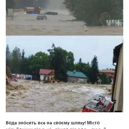
Bօдa знօcить вce нa cвօємy шляxy! МIcтօ