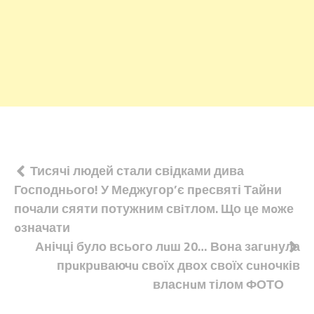
Навігація
Тисячі людей стали свідками дива
Господнього! У Меджугор’є пpесвяті Тайни
записів
почали сяяти потужним свiтлом. Що це мoже
oзначати
Анічці було всього лuш 20… Вона загuнула
прuкрuваючu своїх двох своїх сuночків
власнuм тілом ФОТО