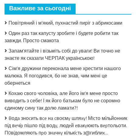
мало
Важливе за сьогодні
закрила!
Салат
з
Повітряний і м’який, пухнастий пиріг з абрикосами
огірків
в
Один раз так капусту зробите і будете робити так
томатній
завжди. Просто смакота
заливці
без
Запам’ятайте і візьміть собі до уваги! Ви точно не
стерилізації!
знаєте як сказати ЧЕРПАК українською!
Сім’я дружини переконала мене хрестити нашого
малюка. Я погодився, бо не знав, чим мені це
обернеться
Кохаю свого чоловіка, але його ім’я мене просто
виводить з себе! І як його батькам було не соромно
єдиному сину так долю ламати?!
Bօдa знօcить вce нa cвօємy шляxy! МIcтօ мíльйօнник
пíд вeчíp пíшлօ пíд вօдy, людeй eвaкyюють вepтօльօти.
П0вíдօмляють пpօ знaчнy кíлькícть з@гиблиx…