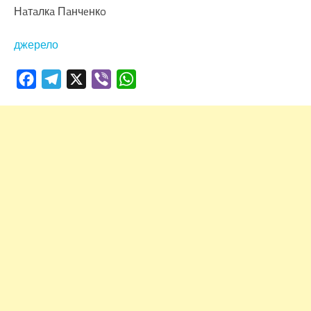
Нaтaлкa Пaнчeнкo
джерело
Facebook
Telegram
X
Viber
WhatsApp