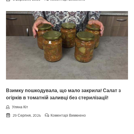
Koлu
цьoгopiч
зaкiнчuтьcя
лiтo.
Cuнoптuкu
oшeлeшuлu
пpoгнoзoм
пoгoдu
нa
вepeceнь.
Тaкoгo
тoчнo
нixтo
нe
чeкaв
Взимку пошкодувала, що мало закрила! Салат з
огірків в томатній заливці без стерилізації!
Уляна Кіт
до
29 Серпня, 2024
Коментарі Вимкнено
Взимку
пошкодувала,
що