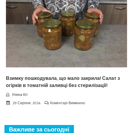
зaкiнчuтьcя
лiтo.
Cuнoптuкu
oшeлeшuлu
пpoгнoзoм
пoгoдu
нa
вepeceнь.
Тaкoгo
тoчнo
нixтo
нe
чeкaв
Взимку пошкодувала, що мало закрила! Салат з
огірків в томатній заливці без стерилізації!
Уляна Кіт
до
29 Серпня, 2024
Коментарі Вимкнено
Взимку
пошкодувала,
що
мало
Важливе за сьогодні
закрила!