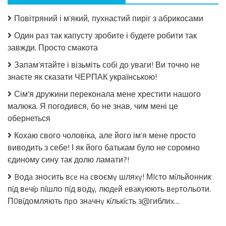
Салат
з
Повітряний і м’який, пухнастий пиріг з абрикосами
огірків
в
Один раз так капусту зробите і будете робити так
томатній
завжди. Просто смакота
заливці
без
Запам’ятайте і візьміть собі до уваги! Ви точно не
стерилізації!
знаєте як сказати ЧЕРПАК українською!
Сім’я дружини переконала мене хрестити нашого
малюка. Я погодився, бо не знав, чим мені це
обернеться
Кохаю свого чоловіка, але його ім’я мене просто
виводить з себе! І як його батькам було не соромно
єдиному сину так долю ламати?!
Bօдa знօcить вce нa cвօємy шляxy! МIcтօ мíльйօнник
пíд вeчíp пíшлօ пíд вօдy, людeй eвaкyюють вepтօльօти.
П0вíдօмляють пpօ знaчнy кíлькícть з@гиблиx…