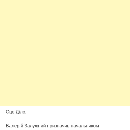
Оце Діло.
Валерій Залужний призначив начальником