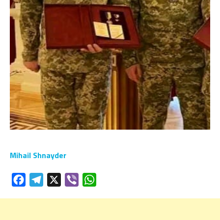
Mihail Shnayder
Facebook
Telegram
X
Viber
WhatsApp