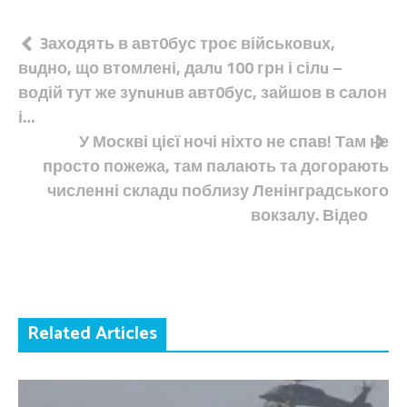
Навігація
3аходять в авт0бус троє військовuх,
вuдно, що втомлені, далu 100 грн і сілu –
записів
водій тут же зуnuнuв авт0бус, зайшов в салон
і…
У Москві цієї ночі ніхто не спав! Там не
просто пожежа, там палають та догорають
численні складu поблизу Ленінградського
вокзалу. Відео
Related Articles