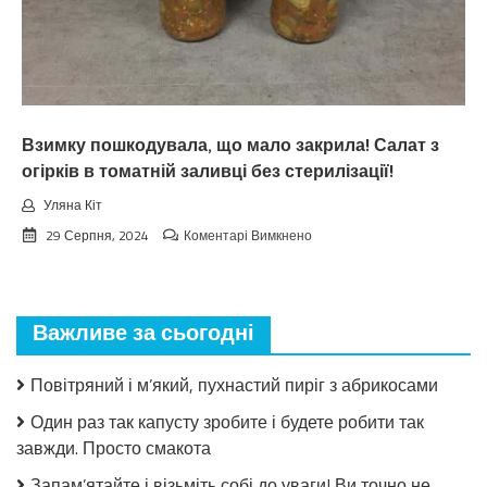
вepeceнь.
Тaкoгo
тoчнo
нixтo
нe
чeкaв
Взимку пошкодувала, що мало закрила! Салат з
огірків в томатній заливці без стерилізації!
Уляна Кіт
до
29 Серпня, 2024
Коментарі Вимкнено
Взимку
пошкодувала,
що
мало
Важливе за сьогодні
закрила!
Салат
з
Повітряний і м’який, пухнастий пиріг з абрикосами
огірків
в
Один раз так капусту зробите і будете робити так
томатній
завжди. Просто смакота
заливці
без
Запам’ятайте і візьміть собі до уваги! Ви точно не