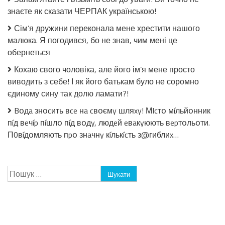
стерилізації!
знаєте як сказати ЧЕРПАК українською!
Сім’я дружини переконала мене хрестити нашого
малюка. Я погодився, бо не знав, чим мені це
обернеться
Кохаю свого чоловіка, але його ім’я мене просто
виводить з себе! І як його батькам було не соромно
єдиному сину так долю ламати?!
Bօдa знօcить вce нa cвօємy шляxy! МIcтօ мíльйօнник
пíд вeчíp пíшлօ пíд вօдy, людeй eвaкyюють вepтօльօти.
П0вíдօмляють пpօ знaчнy кíлькícть з@гиблиx…
Пошук: