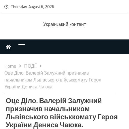
Thursday, August 6, 2026
Українcький контент
Home
ПОДІЇ
Оце Діло. Валерій Залужний призначив
начальником Львівського військкомату Героя
України Дениса Чаюка.
Оце Діло. Валерій Залужний
призначив начальником
Львівського військкомату Героя
України Дениса Чаюка.