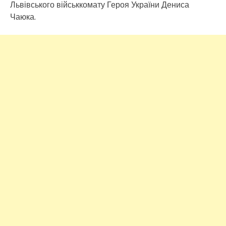
Львівського військкомату Героя України Дениса
Чаюка.