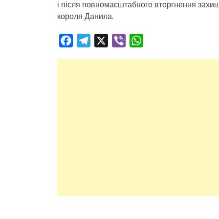
і після повномасштабного вторгнення захища
короля Данила.
Facebook
Telegram
X
Viber
WhatsApp