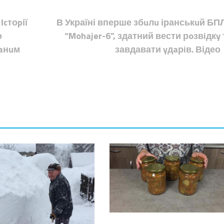
Іcтоpії
В Україні вперше збuлu іранськuй БП
о
“Mohajer-6”, здатний вести рoзвiдкy 
вaнuм
завдавати yдaрiв. Відео