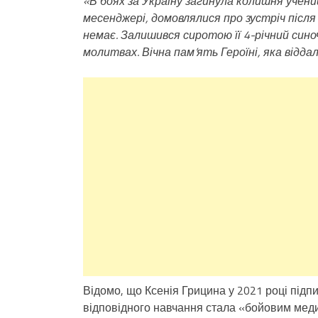
«В боях за Україну загинула колишня учениц
месенджері, домовлялися про зустріч після
немає. Залишився сиротою її 4-річний синоч
молитвах. Вічна пам’ять Героїні, яка відд
Відомо, що Ксенія Грицина у 2021 році підп
відповідного навчання стала «бойовим мед