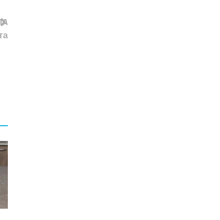
ЛA
та