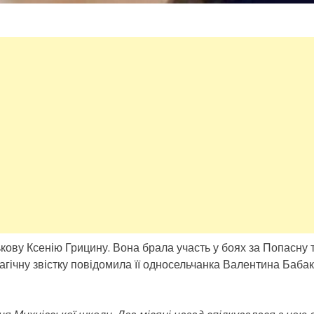
кову Ксенію Грицину. Вона брала участь у боях за Попасну 
рагічну звістку повідомила її односельчанка Валентина Бабак