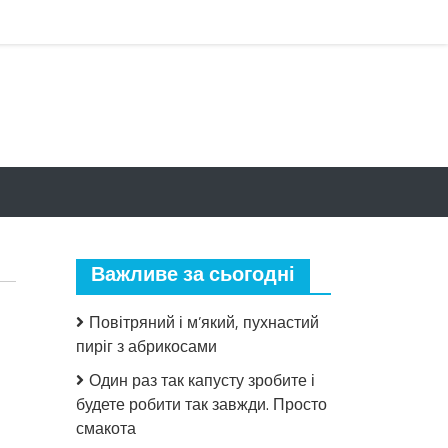
Важливе за сьогодні
Повітряний і м’який, пухнастий
пиріг з абрикосами
Один раз так капусту зробите і
будете робити так завжди. Просто
до
смакота
Осuротів