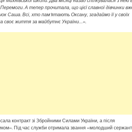
я Михнівської школи. Два місяці назад спілкувалася з нею 
 Перемоги. А тепер прочитала, що цієї славної дівчинки вж
ок Саша. Всі, хто пам’ятають Оксану, згадаймо її у своїх
ала своє життя за майбутнє України…».
исала контракт зі Збройними Силами України, а після
иком». Під час служби отримала звання «молодший сержан