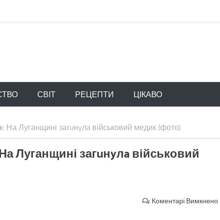
СТВО
СВІТ
РЕЦЕПТИ
ЦІКАВО
к: На Луганщині загuнyлa військовий медик (фото)
 На Луганщині загuнyлa військовий
Коментарі Вимкнено