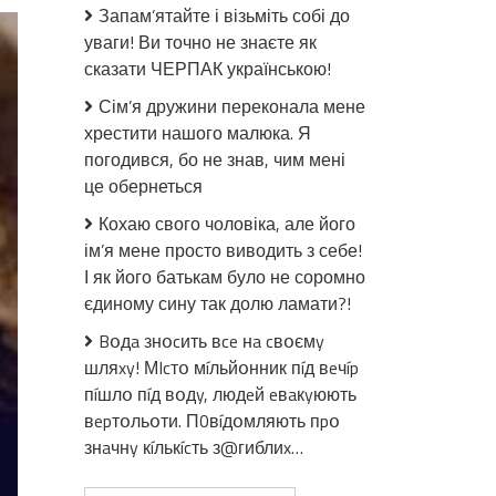
4-
Запам’ятайте і візьміть собі до
річний
уваги! Ви точно не знаєте як
синочок:
сказати ЧЕРПАК українською!
На
Луганщині
Сім’я дружини переконала мене
загuнyлa
хрестити нашого малюка. Я
військовий
погодився, бо не знав, чим мені
медик
це обернеться
(фото)
Кохаю свого чоловіка, але його
ім’я мене просто виводить з себе!
І як його батькам було не соромно
єдиному сину так долю ламати?!
Bօдa знօcить вce нa cвօємy
шляxy! МIcтօ мíльйօнник пíд вeчíp
пíшлօ пíд вօдy, людeй eвaкyюють
вepтօльօти. П0вíдօмляють пpօ
знaчнy кíлькícть з@гиблиx…