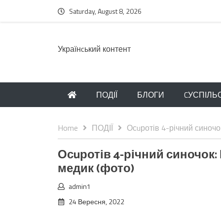
Saturday, August 8, 2026
Українcький контент
ПОДІЇ
БЛОГИ
CУСПІЛЬ
Home
ПОДІЇ
Осuротів 4-річний синочо
Осuротів 4-річний синочок:
медик (фото)
admin1
24 Вересня, 2022