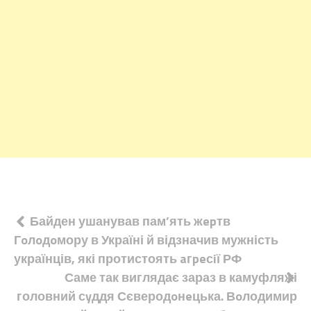
Навігація
Байден ушанував пам’ять жepтв
Гoлoдoмору в Україні й відзначив мужність
записів
українців, які протистоять aгpeсiї РФ
Саме так виглядає зараз в камуфляжі
головний сyддя Сєверодoнeцька. Вoлодимир