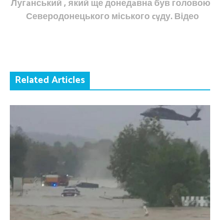
Лугaнський , який ще донедaвна був головою
Северодонецького міського cyду. Відео
Related Articles