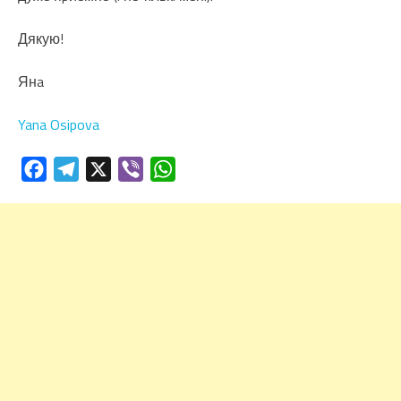
Дякую!
Янa
Yana Osipova
Facebook
Telegram
X
Viber
WhatsApp