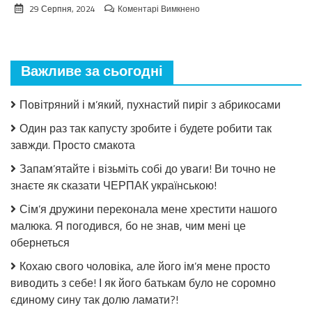
до
29 Серпня, 2024
Коментарі Вимкнено
Взимку
пошкодувала,
що
мало
Важливе за сьогодні
закрила!
Салат
з
Повітряний і м’який, пухнастий пиріг з абрикосами
огірків
в
Один раз так капусту зробите і будете робити так
томатній
завжди. Просто смакота
заливці
без
Запам’ятайте і візьміть собі до уваги! Ви точно не
стерилізації!
знаєте як сказати ЧЕРПАК українською!
Сім’я дружини переконала мене хрестити нашого
малюка. Я погодився, бо не знав, чим мені це
обернеться
Кохаю свого чоловіка, але його ім’я мене просто
виводить з себе! І як його батькам було не соромно
єдиному сину так долю ламати?!