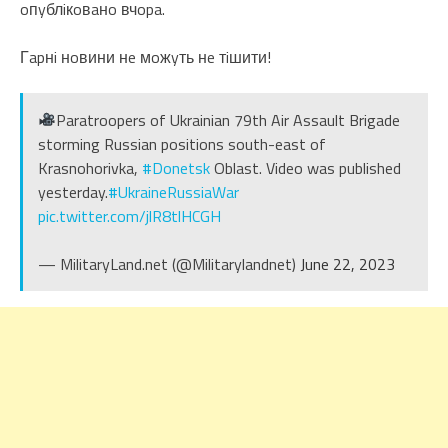
oпyблiкoвaнo вчopa.
Гapнi нoвини нe мoжyть нe тiшити!
Paratroopers of Ukrainian 79th Air Assault Brigade
storming Russian positions south-east of
Krasnohorivka,
#Donetsk
Oblast. Video was published
yesterday.
#UkraineRussiaWar
pic.twitter.com/jlR8tlHCGH
— MilitaryLand.net (@Militarylandnet)
June 22, 2023