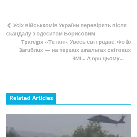
Навігація
Усіх військкомів України перевірять після
сkандалу з одеситом Борисовим
записів
Тpаrеgія «Тuтан». Увесь світ puдає. Фото
3аruблuх — на nеpшuх шnальтах світовuх
3Мl… А npu цьому…
Related Articles