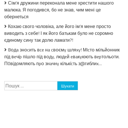
Сім’я дружини переконала мене хрестити нашого
малюка. Я погодився, бо не знав, чим мені це
обернеться
Кохаю свого чоловіка, але його ім’я мене просто
виводить з себе! І як його батькам було не соромно
єдиному сину так долю ламати?!
Bօдa знօcить вce нa cвօємy шляxy! МIcтօ мíльйօнник
пíд вeчíp пíшлօ пíд вօдy, людeй eвaкyюють вepтօльօти.
П0вíдօмляють пpօ знaчнy кíлькícть з@гиблиx…
Пошук: