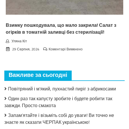
нixтo
нe
чeкaв
Взимку пошкодувала, що мало закрила! Салат з
огірків в томатній заливці без стерилізації!
Уляна Кіт
до
29 Серпня, 2024
Коментарі Вимкнено
Взимку
пошкодувала,
що
мало
Важливе за сьогодні
закрила!
Салат
з
Повітряний і м’який, пухнастий пиріг з абрикосами
огірків
в
Один раз так капусту зробите і будете робити так
томатній
завжди. Просто смакота
заливці
без
Запам’ятайте і візьміть собі до уваги! Ви точно не
стерилізації!
знаєте як сказати ЧЕРПАК українською!