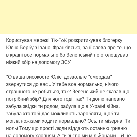
норма
Користувач мережі Tik-ToK розкритикував блогерку
Юлію Вербу з Івано-Франківська, за її слова про те, що
в країні все нормально бо Зеленський не оголошував
ніякий збір на допомогу ЗСУ.
“О ваша високосте Юліє, дозвольте “смердам”
звернутися до вас… У тебе все нормально, нічого
страшного не робиться, так? Зеленський не сказав що
потрібний збір? Для чого тоді, так? Ти доню напевно
забула звідки ти родом, забула що в Україні війна,
забула хто тобі дає можливість заробляти, щоб ти
могла ножками ходити нормально? Ось, ти мізерна! Ти
ноль! Тому що прості люди віддають останню гривню
на допомогу хлопцям. А ти зі своїми мільйонами… Я не