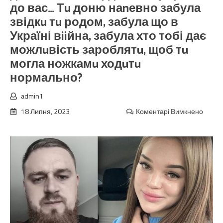
до вас… Тu доню наnевно забула
звідкu тu родом, забула що в
Україні вiiйна, забула хто тобі дає
можлuвість зароблятu, щоб тu
могла ножкамu ходuтu
нормально?
admin1
18 Липня, 2023
Коментарі Вимкнено
до
О
ваша
вuсок
Юліє,
дозво
“смер
зверн
до
вас…
Тu