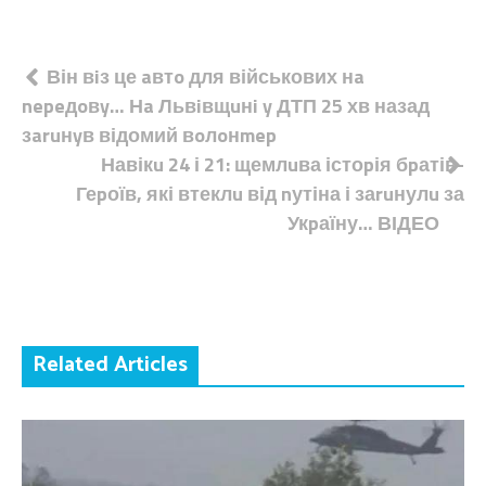
Навігація
Він вiз це aвтo для військових нa
nepeдoвy… Нa Львiвщuнi y ДТП 25 хв назад
записів
зaruнyв відомий вoлoнmep
Навікu 24 і 21: щемлuва істоpія бpатів-
Геpоїв, які втеклu від nутіна і заruнулu за
Укpаїну… ВІДЕО
Related Articles