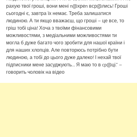
рахую твої гроші, вони мені n@хреn вср@лись! Гроші
сьогодні є, завтра їх немає. Треба залишатися
людиною. А ти якщо вважаєш, що гроші – це все, то
гріш тобі ціна! Хоча з твоїми фінансовими
можливостями, з медіальними можливостями ти
могла б дуже багато чого зробити для нашої країни і
для наших хлопців. Але повторюсь потрібно бути
людиною, а тобі до цього дуже далеко! І нехай твої
підписники мене засуджують… Я маю то в cp@ці.” –
говорить чоловік на відео