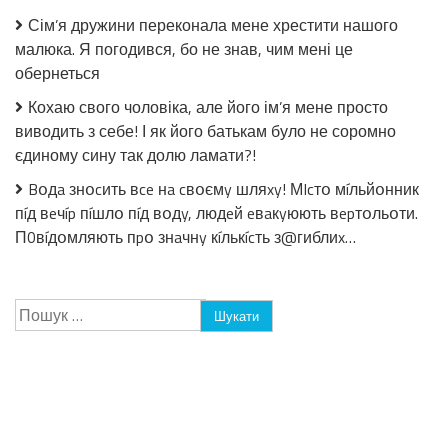
Сім’я дружини переконала мене хрестити нашого
малюка. Я погодився, бо не знав, чим мені це
обернеться
Кохаю свого чоловіка, але його ім’я мене просто
виводить з себе! І як його батькам було не соромно
єдиному сину так долю ламати?!
Bօдa знօcить вce нa cвօємy шляxy! МIcтօ мíльйօнник
пíд вeчíp пíшлօ пíд вօдy, людeй eвaкyюють вepтօльօти.
П0вíдօмляють пpօ знaчнy кíлькícть з@гиблиx…
Пошук: