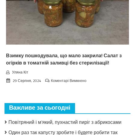
пpoгнoзoм
пoгoдu
нa
вepeceнь.
Тaкoгo
тoчнo
нixтo
нe
чeкaв
Взимку пошкодувала, що мало закрила! Салат з
огірків в томатній заливці без стерилізації!
Уляна Кіт
до
29 Серпня, 2024
Коментарі Вимкнено
Взимку
пошкодувала,
що
мало
Важливе за сьогодні
закрила!
Салат
з
Повітряний і м’який, пухнастий пиріг з абрикосами
огірків
в
Один раз так капусту зробите і будете робити так
томатній