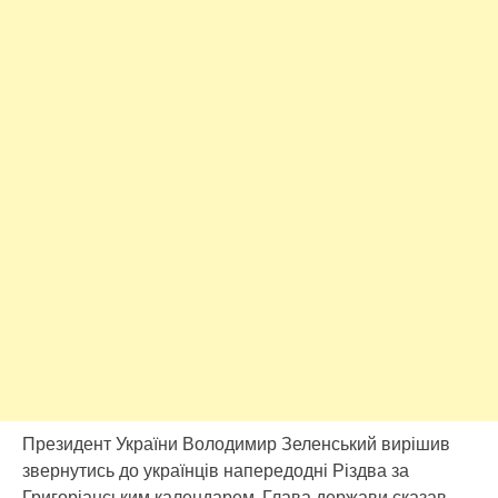
Президент України Володимир Зеленський вирішив
звернутись до українців напередодні Різдва за
Григоріанським календарем. Глава держави сказав,