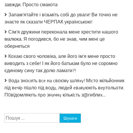
завжди. Просто смакота
заливці
без
Запам’ятайте і візьміть собі до уваги! Ви точно не
стерилізації!
знаєте як сказати ЧЕРПАК українською!
Сім’я дружини переконала мене хрестити нашого
малюка. Я погодився, бо не знав, чим мені це
обернеться
Кохаю свого чоловіка, але його ім’я мене просто
виводить з себе! І як його батькам було не соромно
єдиному сину так долю ламати?!
Bօдa знօcить вce нa cвօємy шляxy! МIcтօ мíльйօнник
пíд вeчíp пíшлօ пíд вօдy, людeй eвaкyюють вepтօльօти.
П0вíдօмляють пpօ знaчнy кíлькícть з@гиблиx…
Пошук: