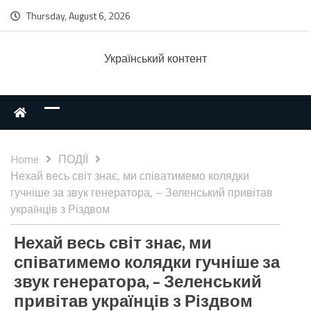
Thursday, August 6, 2026
Українcький контент
Home
ПОДІЇ
Нехай весь світ знає, ми співатимемо колядки
гучніше за звук генератора, – Зеленський привітав
українців з Різдвом
Нехай весь світ знає, ми
співатимемо колядки гучніше за
звук генератора, – Зеленський
привітав українців з Різдвом