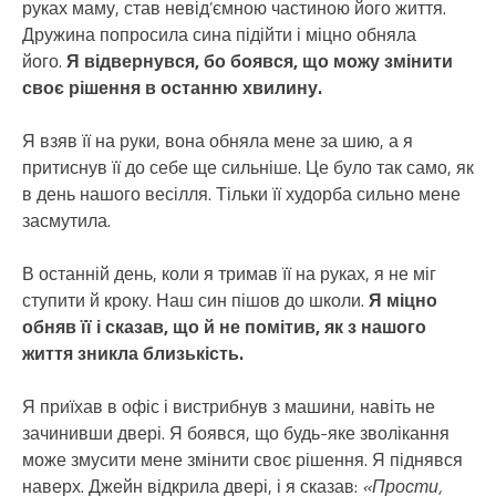
руках маму, став невід’ємною частиною його життя.
Дружина попросила сина підійти і міцно обняла
його.
Я відвернувся, бо боявся, що можу змінити
своє рішення в останню хвилину.
Я взяв її на руки, вона обняла мене за шию, а я
притиснув її до себе ще сильніше. Це було так само, як
в день нашого весілля. Тільки її худорба сильно мене
засмутила.
В останній день, коли я тримав її на руках, я не міг
ступити й кроку. Наш син пішов до школи.
Я міцно
обняв її і сказав, що й не помітив, як з нашого
життя зникла близькість.
Я приїхав в офіс і вистрибнув з машини, навіть не
зачинивши двері. Я боявся, що будь-яке зволікання
може змусити мене змінити своє рішення. Я піднявся
наверх. Джейн відкрила двері, і я сказав:
«Прости,