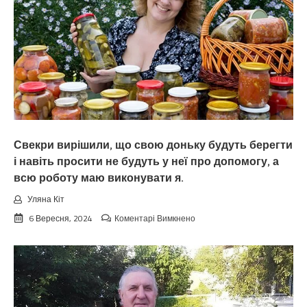
Свекри вирішили, що свою доньку будуть берегти
і навіть просити не будуть у неї про допомогу, а
всю роботу маю виконувати я.
Уляна Кіт
до
6 Вересня, 2024
Коментарі Вимкнено
Свекри
вирішили,
що
свою
доньку
будуть
берегти