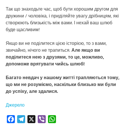
Так що знаходьте час, щоб бути хорошим другом для
дружини / чоловіка, і приділяйте увагу дрібницям, які
створюють близькість між вами. І нехай ваш шлюб
буде щасливим!
Якщо ви не поділитеся цією історією, то з вами,
звичайно, нічого не трапиться.
Але якщо ви
поділитеся нею з друзями, то це, можливо,
допоможе врятувати чийсь шлюб!
Багато невдач у нашому житті трапляються тому,
що ми не розуміємо, наскільки близько ми були
до успіху, але здалися.
Джерело
Facebook
Telegram
X
Viber
WhatsApp