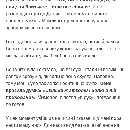
почуття близькості стає все сільнее.
Я не
розповідав про це Джейн. Так непомітно майже
пролетів місяць. Можливо, щоденні тренування
зробили мене сильнішим.
І ось одного разу вранці вона шукала, що ж їй надіти.
Вона переміряла велику кількість суконь, але так і не
могла знайти те, яка б добре на ній сиділо.
Вона зітхнула і сказала, що всі сукні стали їй великі. І я
раптом зрозумів, як сильно вона схудла. Напевно,
тому мені було так легко носити її на руках.
Мене
вразила думка:
«Скільки ж гіркоти і болю в ній
приховано!»
. Мимоволі я потягнув руку і погладив її
по голові.
У цей момент увійшов наш син і сказав, що мені пора
нести маму вниз. Для нього вид батька, який несе на