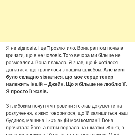
Я не відповів. І це її розлютило. Вона раптом почала
кричати, що я не чоловік. Того вечора ми більше не
розмовляли. Вона плакала. Я знав, що їй хотілося
дізнатися, що трапилося з нашим шлюбом.
Але мені
було складно зізнатися, що моє серце тепер
належить іншій – Джейн. Що я більше не люблю її.
Я просто її жалів.
З глибоким почуттям провини я склав документи на
розлучення, в яких говорилося, що їй залишиться наш
будинок, машина і 30% акцій моєї компанії. Вона
прочитала його, а потім порвала на шматки. Жінка, з
якою ми прожили 10 років, стала мені чужою. Мені