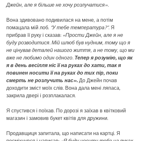
Джейн, але я більше не хочу розлучатися».
Вона здивовано подивилася на мене, а потім
помацала мій лоб.
“У тебе температура?”
. Я
прибрав її руку і сказав:
«Прости Джейн, але я не
буду розводитися. Мій шлюб був нудним, тому що я
не цінував деталей нашого життя, а не тому, що ми
вже не любимо один одного.
Тепер я розумію, що як
я в день весілля ніс її на руках до хати, так я
повинен носити її на руках до тих пір, поки
смерть не розлучить нас».
До Джейн почав
доходити зміст моїх слів. Вона дала мені ляпаса,
закрила двері і розплакалася.
Я спустився і поїхав. По дорозі я заїхав в квітковий
магазин і замовив букет квітів для дружини.
Продавщиця запитала, що написати на картці. Я
посміхнувся і написав:
«Я буду носити тебе на руках