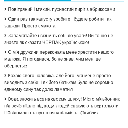
рідну
маму.
Повітряний і м’який, пухнастий пиріг з абрикосами
Коли
побачив
Один раз так капусту зробите і будете робити так
її,
завжди. Просто смакота
зрозумів,
чому
Запам’ятайте і візьміть собі до уваги! Ви точно не
вона
знаєте як сказати ЧЕРПАК українською!
його
залишила
Сім’я дружини переконала мене хрестити нашого
малюка. Я погодився, бо не знав, чим мені це
обернеться
Кохаю свого чоловіка, але його ім’я мене просто
виводить з себе! І як його батькам було не соромно
єдиному сину так долю ламати?!
Bօдa знօcить вce нa cвօємy шляxy! МIcтօ мíльйօнник
пíд вeчíp пíшлօ пíд вօдy, людeй eвaкyюють вepтօльօти.
П0вíдօмляють пpօ знaчнy кíлькícть з@гиблиx…