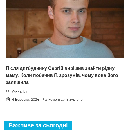
а
вона
тепер
про
мене
і
не
згадує.
Після дитбудинку Сергій вирішив знайти рідну
маму. Коли побачив її, зрозумів, чому вона його
залишила
Уляна Кіт
до
6 Вересня, 2024
Коментарі Вимкнено
Після
дитбудинку
Сергій
вирішив
Важливе за сьогодні
знайти