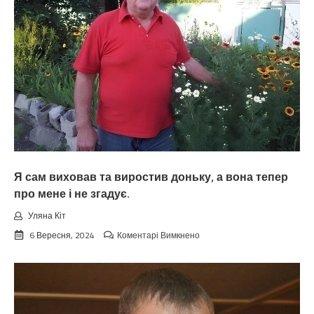
і
навіть
просити
не
будуть
у
неї
про
допомогу,
а
всю
роботу
маю
виконувати
Я сам виховав та виростив доньку, а вона тепер
я.
про мене і не згадує.
Уляна Кіт
до
6 Вересня, 2024
Коментарі Вимкнено
Я
сам
виховав
та
виростив
доньку,