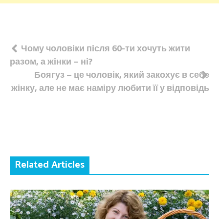
Навігація
Чому чоловіки після 60-ти хочуть жити
разом, а жінки – ні?
записів
Боягуз – це чоловік, який закохує в себе
жінку, але не має наміру любити її у відповідь
Related Articles