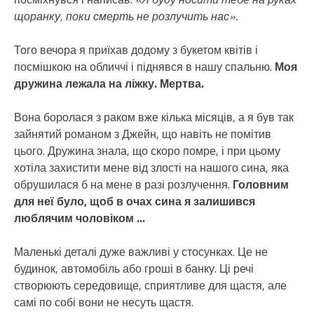
щоранку, поки смерть не розлучить нас».
Того вечора я приїхав додому з букетом квітів і
посмішкою на обличчі і піднявся в нашу спальню.
Моя
дружина лежала на ліжку. Мертва.
Вона боролася з раком вже кілька місяців, а я був так
зайнятий романом з Джейн, що навіть не помітив
цього. Дружина знала, що скоро помре, і при цьому
хотіла захистити мене від злості на нашого сина, яка
обрушилася б на мене в разі розлучення.
Головним
для неї було, щоб в очах сина я залишився
люблячим чоловіком …
Маленькі деталі дуже важливі у стосунках. Це не
будинок, автомобіль або гроші в банку. Ці речі
створюють середовище, сприятливе для щастя, але
самі по собі вони не несуть щастя.