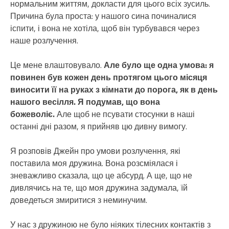
нормальним життям, докласти для цього всіх зусиль.
Причина була проста: у нашого сина починалися
іспити, і вона не хотіла, щоб він турбувався через
наше розлучення.
Це мене влаштовувало.
Але було ще одна умова: я
повинен був кожен день протягом цього місяця
виносити її на руках з кімнати до порога, як в день
нашого весілля. Я подумав, що вона
божеволіє.
Але щоб не псувати стосунки в наші
останні дні разом, я прийняв цю дивну вимогу.
Я розповів Джейн про умови розлучення, які
поставила моя дружина. Вона розсміялася і
зневажливо сказала, що це абсурд. А ще, що не
дивлячись на те, що моя дружина задумала, їй
доведеться змиритися з неминучим.
У нас з дружиною не було ніяких тілесних контактів з