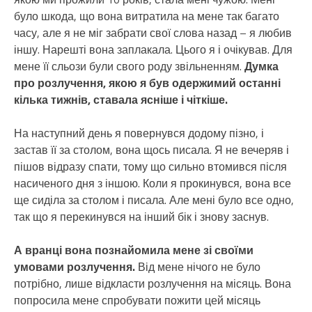
було шкода, що вона витратила на мене так багато
часу, але я не міг забрати свої слова назад – я любив
іншу. Нарешті вона заплакала. Цього я і очікував. Для
мене її сльози були свого роду звільненням.
Думка
про розлучення, якою я був одержимий останні
кілька тижнів, ставала ясніше і чіткіше.
На наступний день я повернувся додому пізно, і
застав її за столом, вона щось писала. Я не вечеряв і
пішов відразу спати, тому що сильно втомився після
насиченого дня з іншою. Коли я прокинувся, вона все
ще сиділа за столом і писала. Але мені було все одно,
так що я перекинувся на інший бік і знову заснув.
А вранці вона познайомила мене зі своїми
умовами розлучення.
Від мене нічого не було
потрібно, лише відкласти розлучення на місяць. Вона
попросила мене спробувати пожити цей місяць