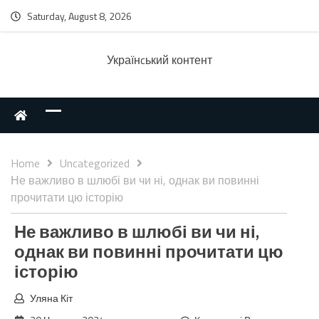
Saturday, August 8, 2026
Українcький контент
Home
Uncategorized
Не важливо в шлюбі ви чи ні, однак ви повинні
прочитати цю історію
Не важливо в шлюбі ви чи ні,
однак ви повинні прочитати цю
історію
Уляна Кіт